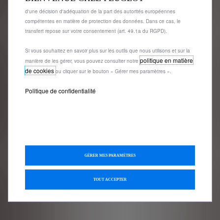
support@store-peugeot.fr
de l'Espace économique européen (EEE) qui ne bénéficient pas encore
d'une décision d'adéquation de la part des autorités européennes
compétentes en matière de protection des données. Dans ce cas, le
transfert repose sur votre consentement (art. 49.1a du RGPD).
Si vous souhaitez en savoir plus sur les outils que nous utilisons et sur la
politique en matière
manière de les gérer, vous pouvez consulter notre
de cookies
ou cliquer sur le bouton « Gérer mes paramètres ».
Politique de confidentialité
GÉRER MES PARAMÈTRES
TOUT ACCEPTER