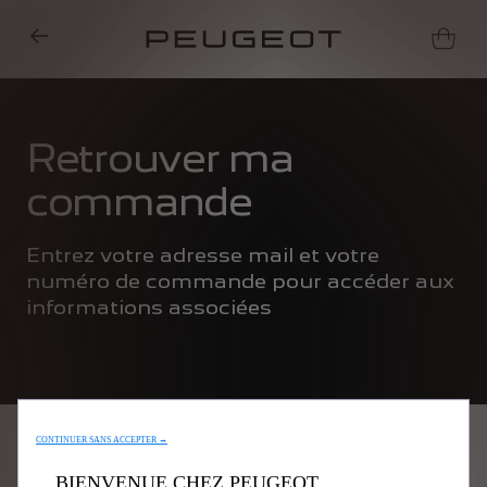
Retrouver ma
commande
Entrez votre adresse mail et votre
numéro de commande pour accéder aux
Nous utilisons des cookies et/ou d’autres outils de suivi (les « Outils ») afin
informations associées
de vous garantir la meilleure expérience possible sur notre site web. Ils
nous permettent de vous fournir des fonctionnalités essentielles telles que
la sécurité, la gestion du réseau et l’accessibilité. Les Outils améliorent la
convivialité et les performances grâce à diverses fonctionnalités telles que
la reconnaissance de la langue et les résultats de recherche, et améliorent
ainsi ce que nous vous proposons. Notre site web peut également utiliser
Email
CONTINUER SANS ACCEPTER →
des Outils tiers afin de vous proposer des publicités plus pertinentes.
Certains Outils peuvent être traités par des tiers situés dans des pays hors
BIENVENUE CHEZ PEUGEOT