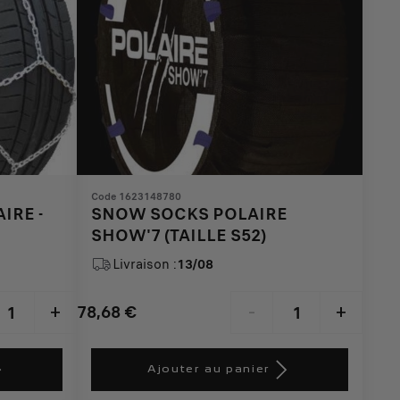
Code 1623148780
IRE -
SNOW SOCKS POLAIRE
SHOW'7 (TAILLE S52)
Livraison :
13/08
78,68
€
+
-
+
Price
Quantity
is
updated
Ajouter au panier
78,68
to: