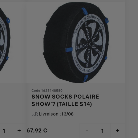
€
1
Code 1623148580
E
SNOW SOCKS POLAIRE
SHOW'7 (TAILLE S14)
Livraison :
13/08
67,92
€
+
-
+