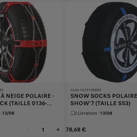
€
1
80
Code 1623148880
À NEIGE POLAIRE -
SNOW SOCKS POLAIR
CK (TAILLE 0136-
SHOW'7 (TAILLE S53)
:
13/08
Livraison :
13/08
78,68
€
-
+
-