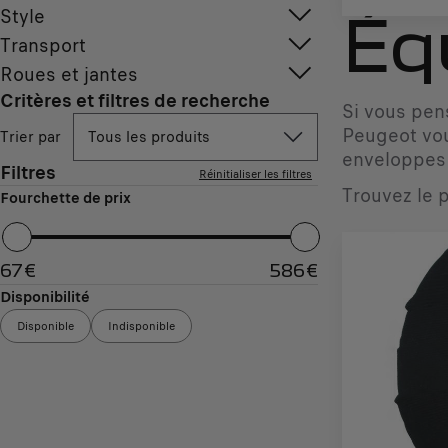
Style
Éq
Transport
Roues et jantes
Critères et filtres de recherche
Si vous pens
Peugeot vou
Trier par
Tous les produits
enveloppes 
Filtres
Réinitialiser les filtres
Trouvez le p
Fourchette de prix
67
€
586
€
Disponibilité
Disponible
Indisponible