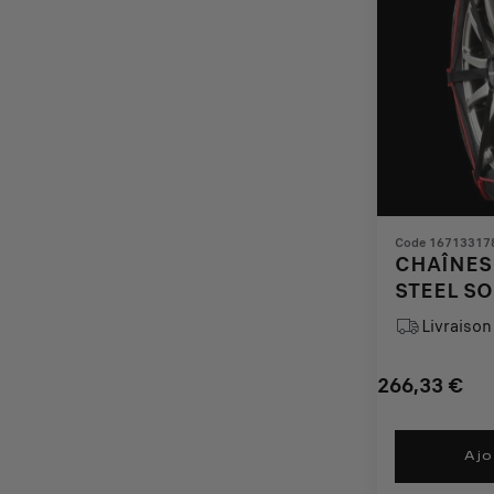
Code 16713317
CHAÎNES 
STEEL SO
PSSA)
Livraison 
266,33
€
Price
Quantity
is
updated
Ajo
266,33
to: