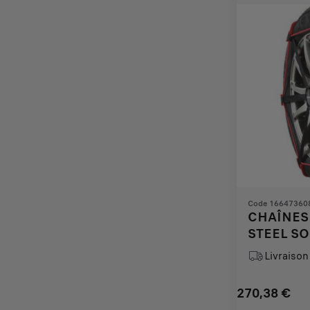
€
1
Code 16647360
CHAÎNES 
STEEL SO
PSSA)
Livraison 
270,38
€