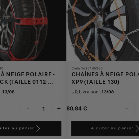
80
Code 1623145380
À NEIGE POLAIRE -
CHAÎNES À NEIGE POLA
CK (TAILLE 0112-
XP9 (TAILLE 130)
:
13/08
Livraison :
13/08
80,84
€
-
+
-
Price
Quantity
is
updated
uter au panier
Ajouter au panier
80,84
to: