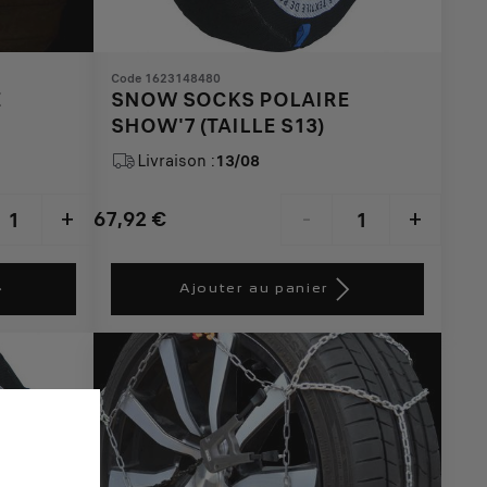
Code 1623148480
E
SNOW SOCKS POLAIRE
SHOW'7 (TAILLE S13)
Livraison :
13/08
67,92
€
+
-
+
Price
Quantity
is
updated
Ajouter au panier
67,92
to:
€
1