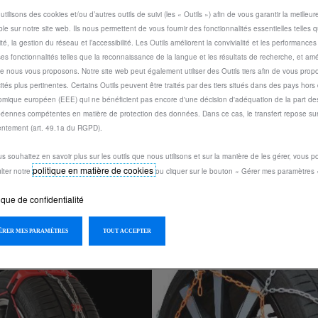
utilisons des cookies et/ou d’autres outils de suivi (les « Outils ») afin de vous garantir la meilleu
ble sur notre site web. Ils nous permettent de vous fournir des fonctionnalités essentielles telles q
ité, la gestion du réseau et l’accessibilité. Les Outils améliorent la convivialité et les performance
ses fonctionnalités telles que la reconnaissance de la langue et les résultats de recherche, et amél
e nous vous proposons. Notre site web peut également utiliser des Outils tiers afin de vous prop
cités plus pertinentes. Certains Outils peuvent être traités par des tiers situés dans des pays hors
mique européen (EEE) qui ne bénéficient pas encore d'une décision d'adéquation de la part des
80
Code 1623149080
CKS POLAIRE
SNOW SOCKS POLAIR
éennes compétentes en matière de protection des données. Dans ce cas, le transfert repose sur
ntement (art. 49.1a du RGPD).
TAILLE S84)
SHOW'7 (TAILLE S81)
:
13/08
Livraison :
13/08
us souhaitez en savoir plus sur les outils que nous utilisons et sur la manière de les gérer, vous 
politique en matière de cookies
lter notre
ou cliquer sur le bouton « Gérer mes paramètres 
94,86
€
-
+
-
ique de confidentialité
Price
Quantity
GÉRER MES PARAMÈTRES
TOUT ACCEPTER
is
updated
uter au panier
Ajouter au panier
94,86
to:
€
1