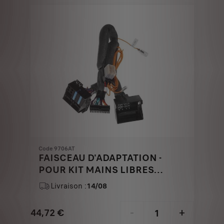
€
1
Code 9706AT
FAISCEAU D'ADAPTATION -
POUR KIT MAINS LIBRES
BLUETOOTH
Livraison :
14/08
44,72
€
-
+