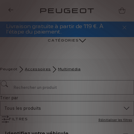
Livraison gratuite à partir de 119 €. À
l’étape du paiement.
CATÉGORIES
Peugeot
Accessoires
Multimédia
Trier par
Tous les produits
Réinitialiser les filtres
FILTRES
Identifiez votre véhicule