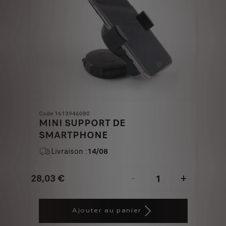
Code 1613946080
MINI SUPPORT DE
SMARTPHONE
Livraison :
14/08
28,03
€
-
+
Price
Quantity
is
updated
Ajouter au panier
28,03
to: