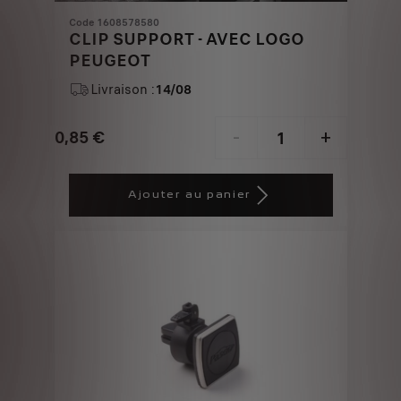
Code 1608578580
CLIP SUPPORT - AVEC LOGO
PEUGEOT
Livraison :
14/08
0,85
€
-
+
Price
Quantity
is
updated
Ajouter au panier
0,85
to:
€
1