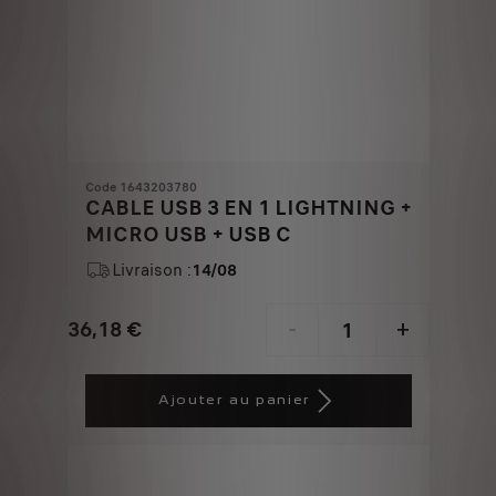
Code 1643203780
CABLE USB 3 EN 1 LIGHTNING +
MICRO USB + USB C
Livraison :
14/08
36,18
€
-
+
Price
Quantity
is
updated
Ajouter au panier
36,18
to:
€
1