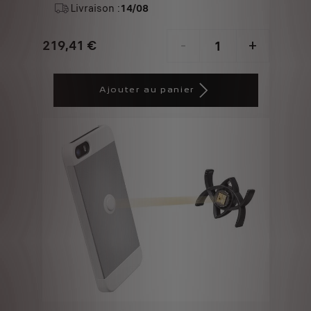
Livraison :
14/08
219,41
€
-
+
Price
Quantity
is
updated
Ajouter au panier
219,41
to:
€
1