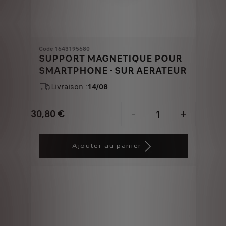
Code 1643195680
SUPPORT MAGNETIQUE POUR
SMARTPHONE - SUR AERATEUR
Livraison :
14/08
30,80
€
-
+
Price
Quantity
is
updated
Ajouter au panier
30,80
to:
€
1