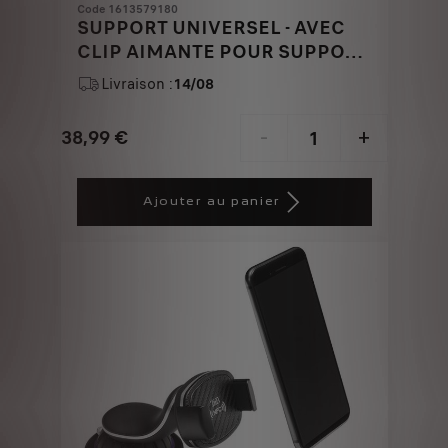
Code 1613579180
SUPPORT UNIVERSEL - AVEC
CLIP AIMANTE POUR SUPPORT
&QUOT;TETRAX&QUOT;
Livraison :
14/08
38,99
€
-
+
Price
Quantity
is
updated
Ajouter au panier
38,99
to:
€
1