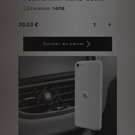
AERATEUR
Livraison :
14/08
20,03
€
-
+
Price
Quantity
is
updated
Ajouter au panier
20,03
to:
€
1