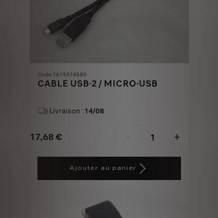
Code 1619374580
CABLE USB-2 / MICRO-USB
Livraison :
14/08
17,68
€
-
+
Price
Quantity
is
updated
Ajouter au panier
17,68
to:
€
1