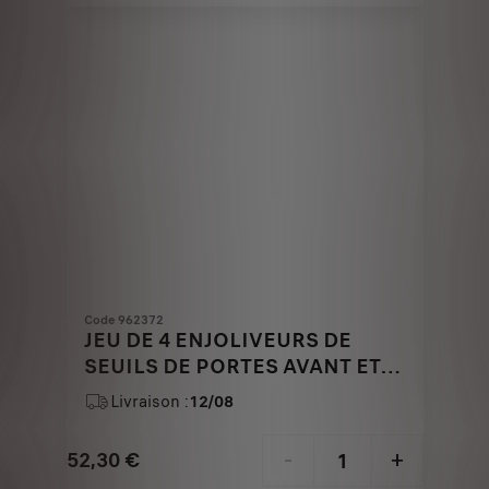
€
1
Code 962372
JEU DE 4 ENJOLIVEURS DE
SEUILS DE PORTES AVANT ET
ARRIERE - ALUMINIUM BROSSE
Livraison :
12/08
MAT
52,30
€
-
+