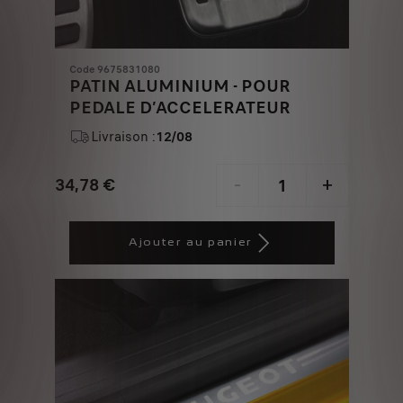
Code 9675831080
PATIN ALUMINIUM - POUR
PEDALE D’ACCELERATEUR
Livraison :
12/08
34,78
€
-
+
Price
Quantity
is
updated
Ajouter au panier
34,78
to:
€
1