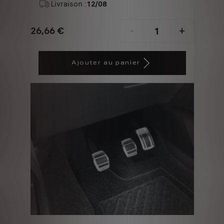
Livraison :
12/08
26,66
€
-
+
Price
Quantity
is
updated
Ajouter au panier
26,66
to:
€
1