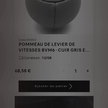
Code 2403V2
POMMEAU DE LEVIER DE
VITESSES BVM6 - CUIR GRIS ET
ALUMINIUM
Livraison :
12/08
68,58
€
-
+
Price
Quantity
is
updated
Ajouter au panier
68,58
to:
€
1