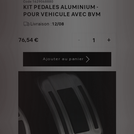
Code 1629068880
KIT PEDALES ALUMINIUM -
POUR VEHICULE AVEC BVM
Livraison :
12/08
76,54
€
-
+
Price
Quantity
is
updated
Ajouter au panier
76,54
to:
€
1