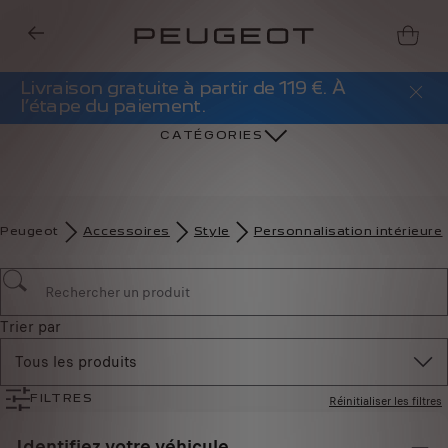
Livraison gratuite à partir de 119 €. À
l’étape du paiement.
CATÉGORIES
Peugeot
Accessoires
Style
Personnalisation intérieure
Trier par
Tous les produits
Réinitialiser les filtres
FILTRES
Identifiez votre véhicule