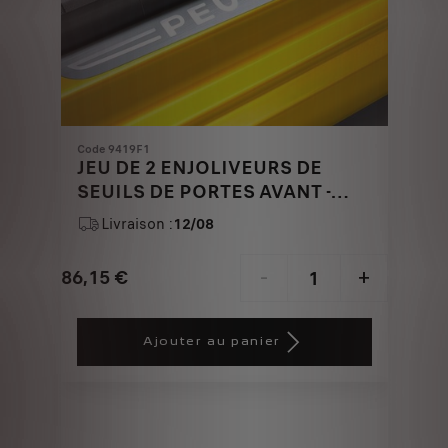
Code 9419F1
JEU DE 2 ENJOLIVEURS DE
SEUILS DE PORTES AVANT -
ASPECT INOX BROSSE
Livraison :
12/08
86,15
€
-
+
Price
Quantity
is
updated
Ajouter au panier
86,15
to:
€
1