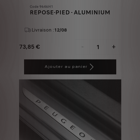
Code 9646H1
REPOSE-PIED - ALUMINIUM
Livraison :
12/08
73,85
€
-
+
Price
Quantity
is
updated
Ajouter au panier
73,85
to:
€
1