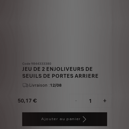
Code 9844333380
JEU DE 2 ENJOLIVEURS DE
SEUILS DE PORTES ARRIERE
Livraison :
12/08
50,17
€
-
+
Price
Quantity
is
updated
Ajouter au panier
50,17
to: