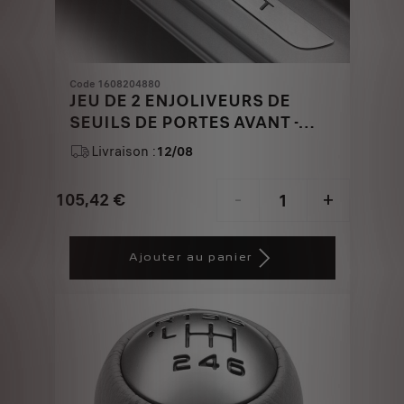
Code 1608204880
JEU DE 2 ENJOLIVEURS DE
SEUILS DE PORTES AVANT -
INOX BROSSE
Livraison :
12/08
105,42
€
-
+
Price
Quantity
is
updated
Ajouter au panier
105,42
to:
€
1