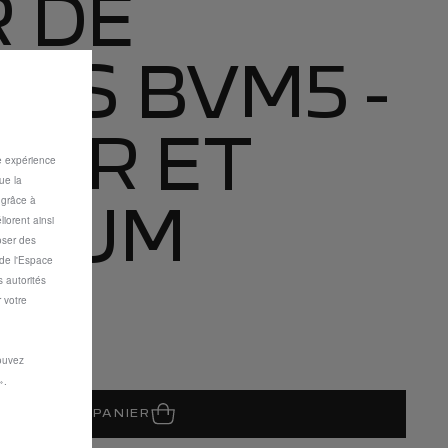
R DE
SES BVM5 -
NOIR ET
re expérience
ue la
s grâce à
NIUM
iorent ainsi
oser des
 de l'Espace
 autorités
 votre
pouvez
».
JOUTER AU PANIER