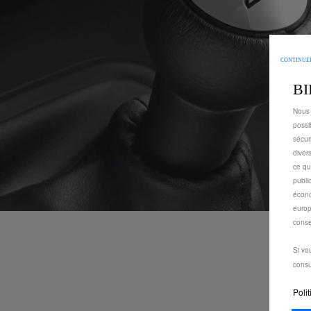
CONTINUER
B
Nous 
possi
sécur
diver
ce qu
publi
écono
europ
conse
Si vo
consu
Polit