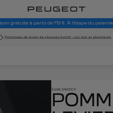
ison gratuite à partir de 119 €. À l’étape du paieme
Pommeau de levier de vitesses bvm5 - cuir noir et aluminium
Code
2403CV
POMM