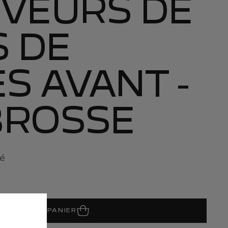
IVEURS DE
S DE
S AVANT -
BROSSE
é
JOUTER AU PANIER