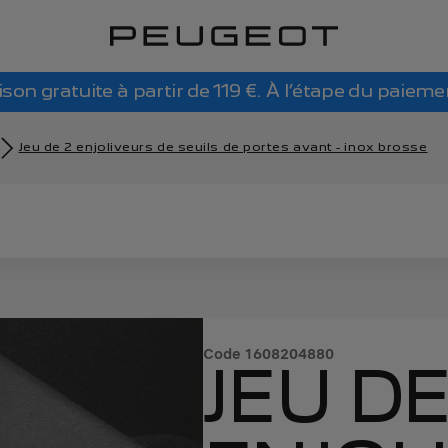
ison gratuite à partir de 119 €. À l’étape du paieme
Jeu de 2 enjoliveurs de seuils de portes avant - inox brosse
Code
1608204880
JEU DE