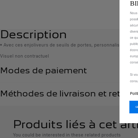
B
Nous 
possi
sécur
diver
Description
ce qu
• Avec ces enjoliveurs de seuils de portes, personnalisez et pr
publi
écono
Visuel non contractuel
europ
conse
Modes de paiement
Si vo
consu
Méthodes de livraison et retour
Polit
Produits liés à cet art
You could be interested in these related products