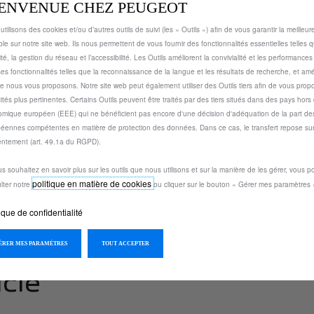
a
IENVENUE CHEZ PEUGEOT
i
Livraison :
13/08
n
s
utilisons des cookies et/ou d’autres outils de suivi (les « Outils ») afin de vous garantir la meilleu
t
Paiement en plusieurs fois
1
ble sur notre site web. Ils nous permettent de vous fournir des fonctionnalités essentielles telles q
i
0
ité, la gestion du réseau et l’accessibilité. Les Outils améliorent la convivialité et les performance
t
ses fonctionnalités telles que la reconnaissance de la langue et les résultats de recherche, et amél
5
y
e nous vous proposons. Notre site web peut également utiliser des Outils tiers afin de vous prop
,
otégez votre véhicule des éraflures.
cités plus pertinentes. Certains Outils peuvent être traités par des tiers situés dans des pays hors
u
4
mique européen (EEE) qui ne bénéficient pas encore d'une décision d'adéquation de la part des
p
2
éennes compétentes en matière de protection des données. Dans ce cas, le transfert repose sur
d
€
ntement (art. 49.1a du RGPD).
a
T
t
us souhaitez en savoir plus sur les outils que nous utilisons et sur la manière de les gérer, vous 
T
politique en matière de cookies
e
lter notre
ou cliquer sur le bouton « Gérer mes paramètres 
C
d
/
s
ique de confidentialité
t
u
o
n
GÉRER MES PARAMÈTRES
TOUT ACCEPTER
:
i
1
t
icle
é