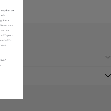
re expérience
ue la
s grâce à
iorent ainsi
oser des
 de l'Espace
 autorités
 votre
pouvez
».