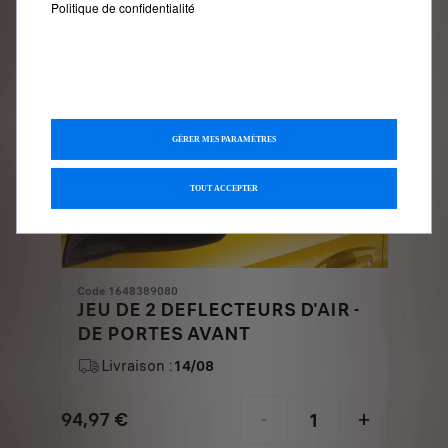
Politique de confidentialité
GÉRER MES PARAMÈTRES
TOUT ACCEPTER
Code 1648389080
JEU DE 2 DEFLECTEURS D'AIR -
DE PORTES AVANT
Livraison :
14/08
94,97
€
-
+