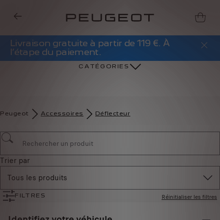
Livraison gratuite à partir de 119 €. À
l’étape du paiement.
CATÉGORIES
Peugeot
Accessoires
Déflecteur
Trier par
Tous les produits
Réinitialiser les filtres
FILTRES
Identifiez votre véhicule