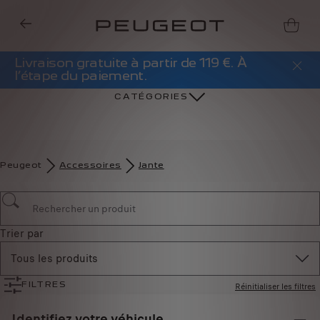
Livraison gratuite à partir de 119 €. À
l’étape du paiement.
CATÉGORIES
Peugeot
Accessoires
Jante
Trier par
Tous les produits
Réinitialiser les filtres
FILTRES
Identifiez votre véhicule