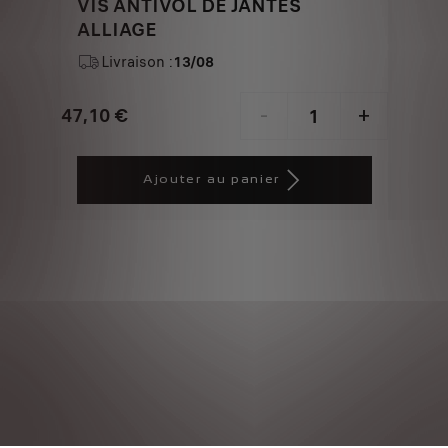
VIS ANTIVOL DE JANTES
ALLIAGE
Livraison :
13/08
47,10
€
-
+
Price
Quantity
is
updated
Ajouter au panier
47,10
to:
€
1