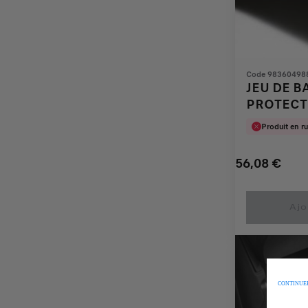
Code 98360498
JEU DE B
PROTECT
Produit en r
56,08
€
Price
Quantity
is
updated
Ajo
56,08
to:
€
1
CONTINUER