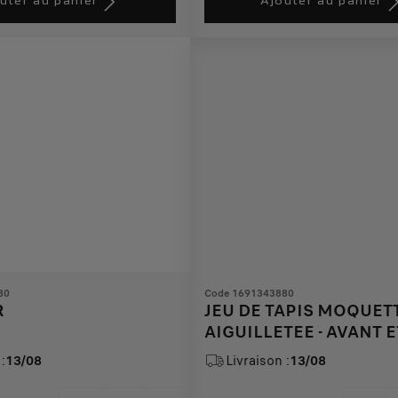
uter au panier
Ajouter au panier
79,28
to:
€
1
80
Code 1691343880
R
JEU DE TAPIS MOQUET
AIGUILLETEE - AVANT E
ARRIERE
:
13/08
Livraison :
13/08