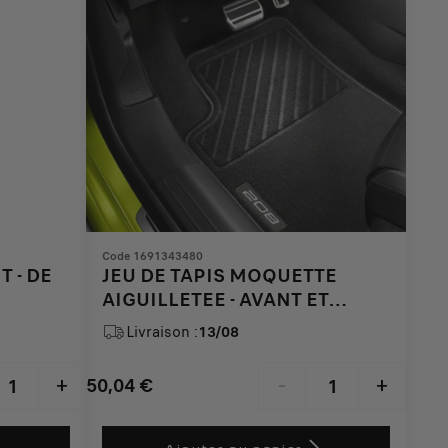
Code 1691343480
T - DE
JEU DE TAPIS MOQUETTE
AIGUILLETEE - AVANT ET
ARRIERE
Livraison :
13/08
50,04
€
+
-
+
Price
Quantity
is
updated