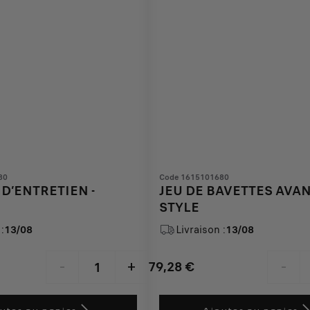
80
Code 1615101680
D’ENTRETIEN -
JEU DE BAVETTES AVAN
STYLE
:
13/08
Livraison :
13/08
79,28
€
-
+
-
Price
Quantity
is
updated