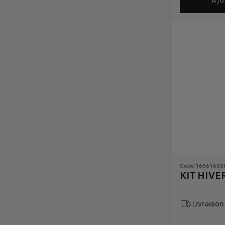
Ajo
78,36
to:
€
1
Code 16561603
KIT HIVE
Livraison 