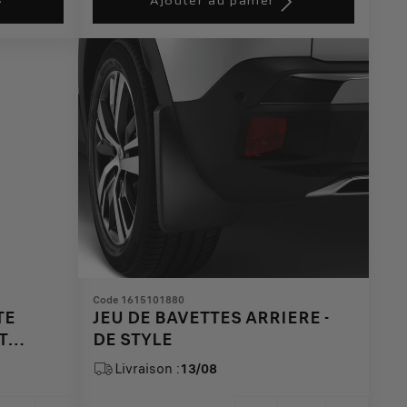
Ajouter au panier
50,04
to:
€
1
Code 1615101880
TE
JEU DE BAVETTES ARRIERE -
T
DE STYLE
Livraison :
13/08