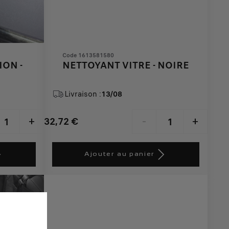
Code 1613581580
ON -
NETTOYANT VITRE - NOIRE
Livraison :
13/08
32,72
€
+
-
+
Price
Quantity
is
updated
Ajouter au panier
32,72
to:
€
1