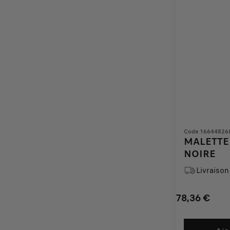
Code 16644826
MALETTE 
NOIRE
Livraison 
78,36
€
Price
Quantity
is
updated