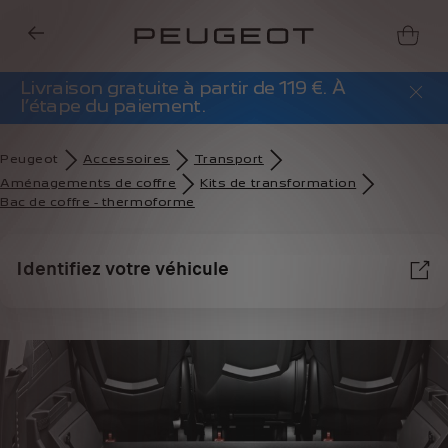
Livraison gratuite à partir de 119 €. À
l’étape du paiement.
Peugeot
Accessoires
Transport
Aménagements de coffre
Kits de transformation
Bac de coffre - thermoforme
Identifiez votre véhicule