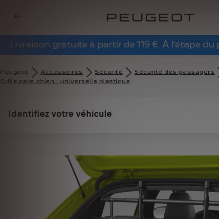
Livraison gratuite à partir de 119 €. À l’étape d
Peugeot
Accessoires
Sécurité
Sécurité des passagers
Grille pare-chien - universelle plastique
Identifiez votre véhicule