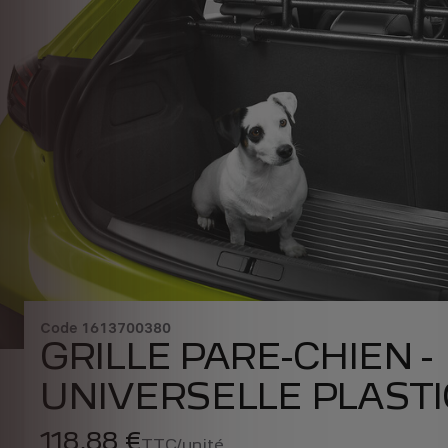
Code
1613700380
GRILLE PARE-CHIEN -
UNIVERSELLE PLAST
118,88 €
TTC/unité