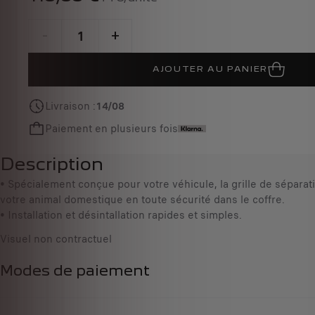
P
r
-
+
i
Q
c
AJOUTER AU PANIER
u
e
a
i
Livraison :
14/08
n
s
t
1
Paiement en plusieurs fois
i
1
t
8
Description
y
,
• Spécialement conçue pour votre véhicule, la grille de séparat
u
8
votre animal domestique en toute sécurité dans le coffre.
p
8
• Installation et désintallation rapides et simples.
d
€
a
T
Visuel non contractuel
t
T
e
C
Modes de paiement
d
/
t
u
o
n