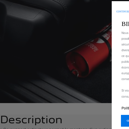
CONTINUER
B
Nous 
possi
sécur
diver
ce qu
publi
écono
europ
conse
Si vo
consu
Polit
Description