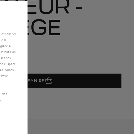
CTEUR -
SIEGE
re expérience
ue la
s grâce à
iorent ainsi
oser des
 de l'Espace
 autorités
 votre
JOUTER AU PANIER
pouvez
».