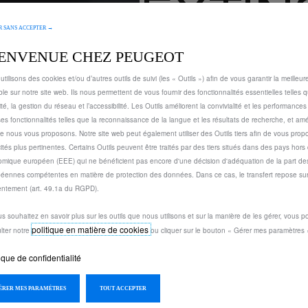
EXTIN
 SANS ACCEPTER →
SOUS 
IENVENUE CHEZ PEUGEOT
utilisons des cookies et/ou d’autres outils de suivi (les « Outils ») afin de vous garantir la meilleu
ble sur notre site web. Ils nous permettent de vous fournir des fonctionnalités essentielles telles q
36,73 €
ité, la gestion du réseau et l’accessibilité. Les Outils améliorent la convivialité et les performance
TTC/unité
ses fonctionnalités telles que la reconnaissance de la langue et les résultats de recherche, et amél
P
e nous vous proposons. Notre site web peut également utiliser des Outils tiers afin de vous prop
cités plus pertinentes. Certains Outils peuvent être traités par des tiers situés dans des pays hors
r
-
+
mique européen (EEE) qui ne bénéficient pas encore d'une décision d'adéquation de la part des
i
éennes compétentes en matière de protection des données. Dans ce cas, le transfert repose sur
Q
c
A
ntement (art. 49.1a du RGPD).
u
e
a
i
us souhaitez en savoir plus sur les outils que nous utilisons et sur la manière de les gérer, vous 
Livraison :
14/08
n
politique en matière de cookies
s
lter notre
ou cliquer sur le bouton « Gérer mes paramètres 
t
Paiement en plusieurs fois
3
ique de confidentialité
i
6
t
,
GÉRER MES PARAMÈTRES
TOUT ACCEPTER
y
7