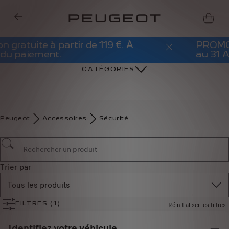
PROMO Barres de Toit - 20%. Du 1er Juin
au 31 Aout
CATÉGORIES
Peugeot
Accessoires
Sécurité
Trier par
Tous les produits
Réinitialiser les filtres
FILTRES
(1)
Identifiez votre véhicule