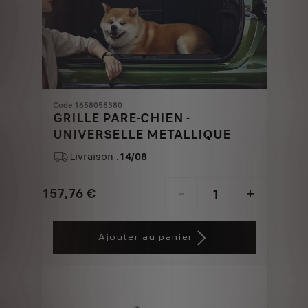
Code 1658058380
GRILLE PARE-CHIEN -
UNIVERSELLE METALLIQUE
Livraison :
14/08
157,76
€
-
+
Price
Quantity
is
updated
Ajouter au panier
157,76
to:
€
1