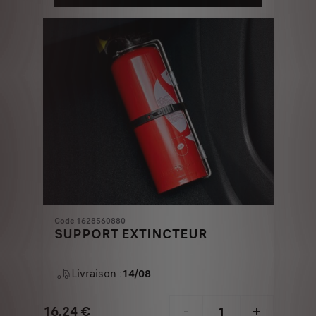
5,63
to:
€
1
Code 1628560880
SUPPORT EXTINCTEUR
Livraison :
14/08
16,24
€
-
+