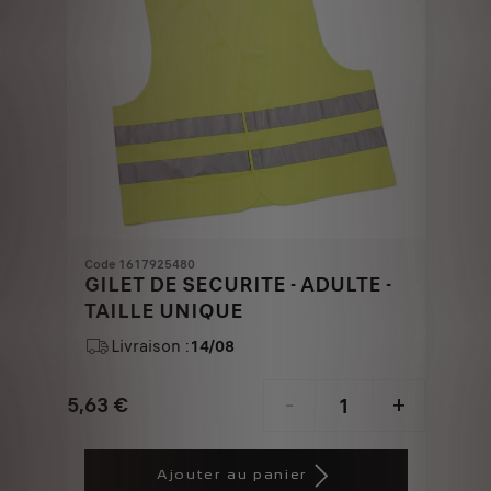
Code 1617925480
GILET DE SECURITE - ADULTE -
TAILLE UNIQUE
Livraison :
14/08
5,63
€
-
+
Price
Quantity
is
updated
Ajouter au panier