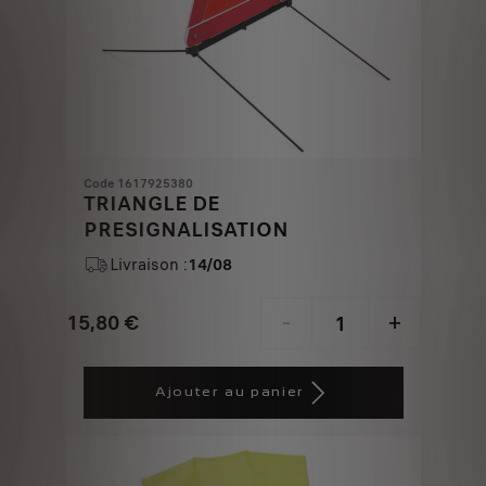
Code 1617925380
TRIANGLE DE
PRESIGNALISATION
Livraison :
14/08
15,80
€
-
+
Price
Quantity
is
updated
Ajouter au panier
15,80
to:
€
1