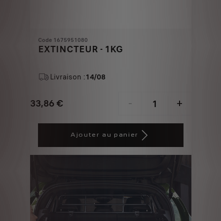
Code 1675951080
EXTINCTEUR - 1KG
Livraison :
14/08
33,86
€
-
+
Price
Quantity
is
updated
Ajouter au panier
33,86
to:
€
1