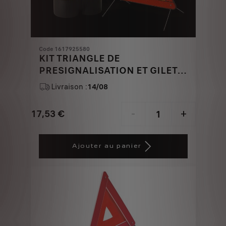
Code 1617925580
KIT TRIANGLE DE
PRESIGNALISATION ET GILET
DE SECURITE
Livraison :
14/08
17,53
€
-
+
Price
Quantity
is
updated
Ajouter au panier
17,53
to:
€
1