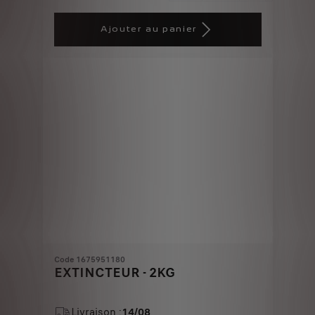
Price
Quantity
is
updated
Ajouter au panier
36,73
to:
€
1
Code 1675951180
EXTINCTEUR - 2KG
Livraison :
14/08