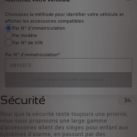
Choisissez la méthode pour identifier votre véhicule et
afficher les accessoires compatibles
Par N° d'immatriculation
Par modèle
Par N° de VIN
Par N° d'immatriculation
*
IDENTIFIEZ VOTRE VÉHICULE
Sécurité
34
Pour que la sécurité reste toujours une priorité,
nous vous proposons une large gamme
d'accessoires allant des sièges pour enfant aux
systèmes d’alarme, en passant par des