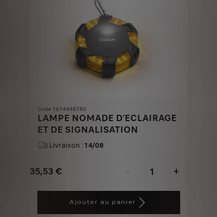
Code 1614448780
LAMPE NOMADE D’ECLAIRAGE
ET DE SIGNALISATION
Livraison :
14/08
35,53
€
-
+
Price
Quantity
is
updated
Ajouter au panier
35,53
to: