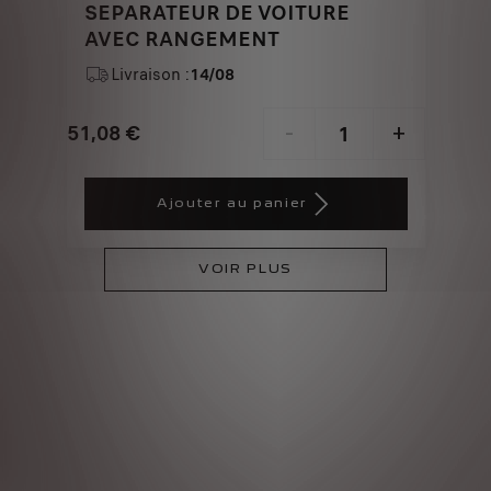
SEPARATEUR DE VOITURE
AVEC RANGEMENT
Livraison :
14/08
51,08
€
-
+
Price
Quantity
is
updated
Ajouter au panier
51,08
to:
€
1
VOIR PLUS