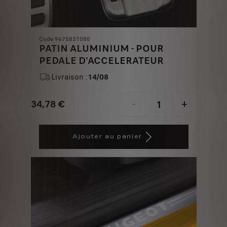
Code 9675831080
PATIN ALUMINIUM - POUR
PEDALE D’ACCELERATEUR
Livraison :
14/08
34,78
€
-
+
Price
Quantity
is
updated
Ajouter au panier
34,78
to:
€
1