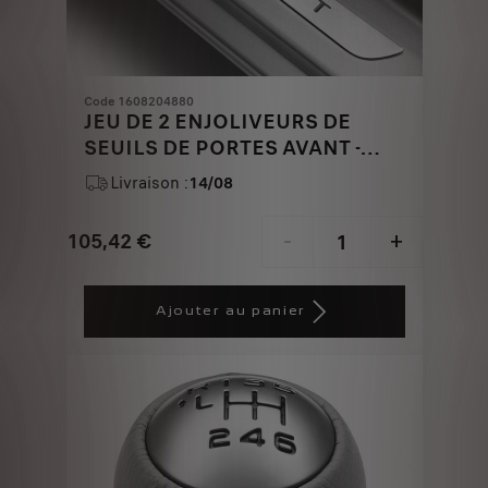
Code 1608204880
JEU DE 2 ENJOLIVEURS DE
SEUILS DE PORTES AVANT -
INOX BROSSE
Livraison :
14/08
105,42
€
-
+
Price
Quantity
is
updated
Ajouter au panier
105,42
to:
€
1