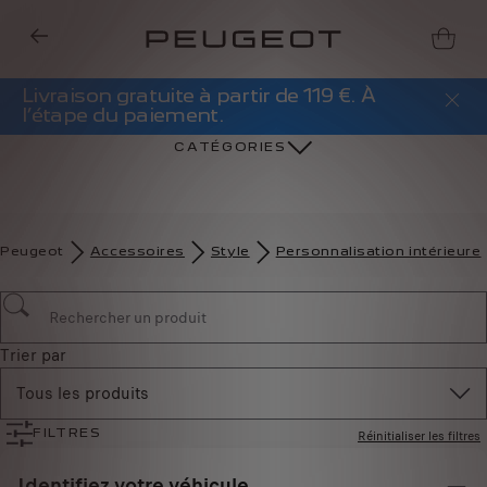
Livraison gratuite à partir de 119 €. À
l’étape du paiement.
CATÉGORIES
Peugeot
Accessoires
Style
Personnalisation intérieure
Trier par
Tous les produits
Réinitialiser les filtres
FILTRES
Identifiez votre véhicule