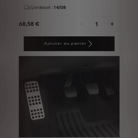
ALUMINIUM
Livraison :
14/08
68,58
€
-
+
Price
Quantity
is
updated
Ajouter au panier
68,58
to:
€
1