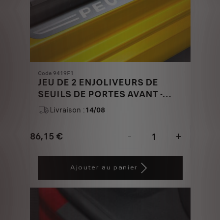
Code 9419F1
JEU DE 2 ENJOLIVEURS DE
SEUILS DE PORTES AVANT -
ASPECT INOX BROSSE
Livraison :
14/08
86,15
€
-
+
Price
Quantity
is
updated
Ajouter au panier
86,15
to:
€
1