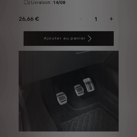
Livraison :
14/08
26,66
€
-
+
Price
Quantity
is
updated
Ajouter au panier
26,66
to:
€
1