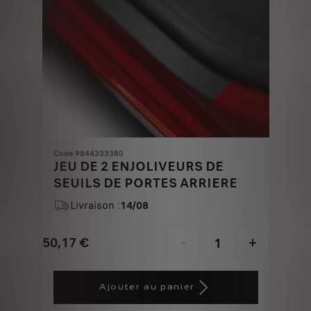
Code 9844333380
JEU DE 2 ENJOLIVEURS DE
SEUILS DE PORTES ARRIERE
Livraison :
14/08
50,17
€
-
+
Price
Quantity
is
updated
Ajouter au panier
50,17
to: