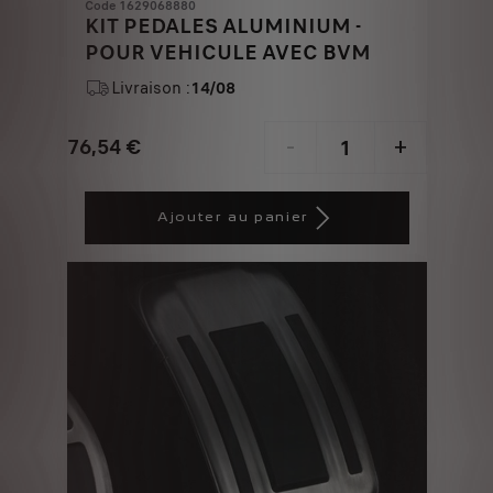
Code 1629068880
KIT PEDALES ALUMINIUM -
POUR VEHICULE AVEC BVM
Livraison :
14/08
76,54
€
-
+
Price
Quantity
is
updated
Ajouter au panier
76,54
to:
€
1