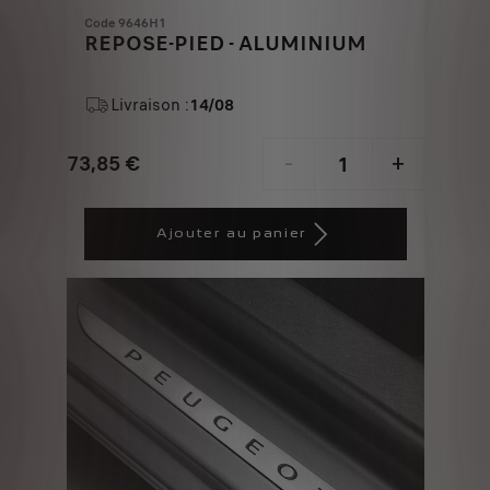
Code 9646H1
REPOSE-PIED - ALUMINIUM
Livraison :
14/08
73,85
€
-
+
Price
Quantity
is
updated
Ajouter au panier
73,85
to:
€
1