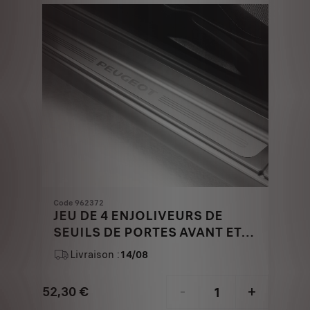
€
1
Code 962372
JEU DE 4 ENJOLIVEURS DE
SEUILS DE PORTES AVANT ET
ARRIERE - ALUMINIUM BROSSE
Livraison :
14/08
MAT
52,30
€
-
+