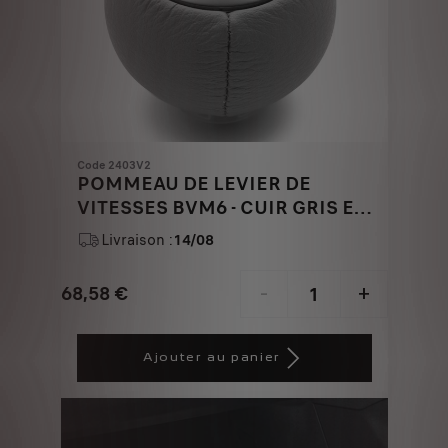
Code 2403V2
POMMEAU DE LEVIER DE
VITESSES BVM6 - CUIR GRIS ET
ALUMINIUM
Livraison :
14/08
68,58
€
-
+
Price
Quantity
is
updated
Ajouter au panier
68,58
to:
€
1