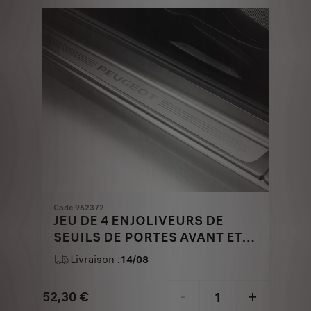
€
1
Code 962372
JEU DE 4 ENJOLIVEURS DE
SEUILS DE PORTES AVANT ET
ARRIERE - ALUMINIUM BROSSE
Livraison :
14/08
MAT
52,30
€
-
+