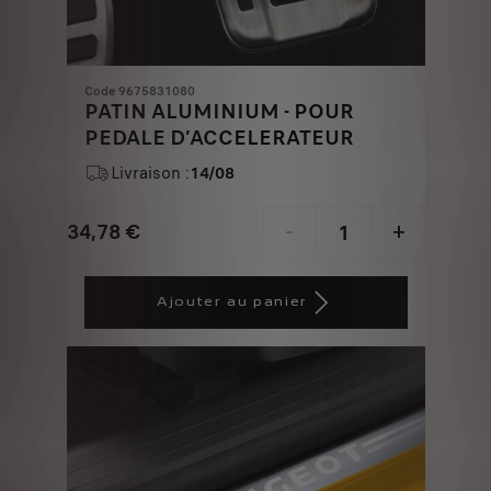
Code 9675831080
PATIN ALUMINIUM - POUR
PEDALE D’ACCELERATEUR
Livraison :
14/08
34,78
€
-
+
Price
Quantity
is
updated
Ajouter au panier
34,78
to:
€
1