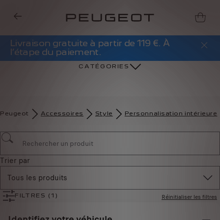
PROMO Barres de Toit - 20%. Du 1er Juin
au 31 Aout
CATÉGORIES
Peugeot
Accessoires
Style
Personnalisation intérieure
Trier par
Tous les produits
Réinitialiser les filtres
FILTRES
(1)
Identifiez votre véhicule