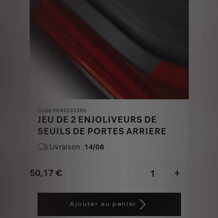
Code 9844333380
JEU DE 2 ENJOLIVEURS DE
SEUILS DE PORTES ARRIERE
Livraison :
14/08
50,17
€
-
+
Price
Quantity
is
updated
Ajouter au panier
50,17
to: