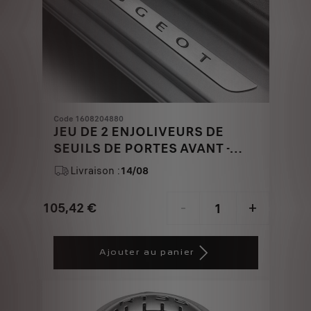
Code 1608204880
JEU DE 2 ENJOLIVEURS DE
SEUILS DE PORTES AVANT -
INOX BROSSE
Livraison :
14/08
105,42
€
-
+
Price
Quantity
is
updated
Ajouter au panier
105,42
to:
€
1