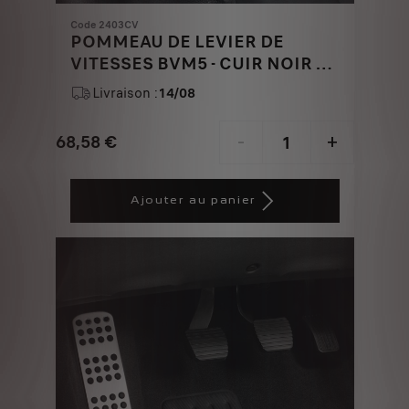
Code 2403CV
POMMEAU DE LEVIER DE
VITESSES BVM5 - CUIR NOIR ET
ALUMINIUM
Livraison :
14/08
68,58
€
-
+
Price
Quantity
is
updated
Ajouter au panier
68,58
to:
€
1