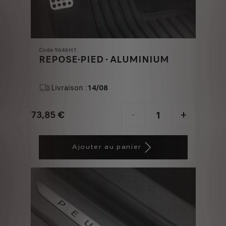
Code 9646H1
REPOSE-PIED - ALUMINIUM
Livraison :
14/08
73,85
€
-
+
Price
Quantity
is
updated
Ajouter au panier
73,85
to:
€
1