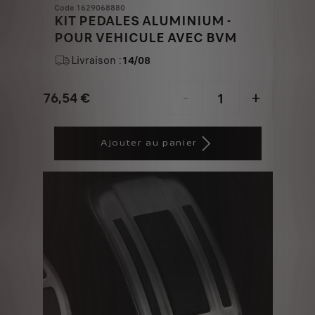
Code 1629068880
KIT PEDALES ALUMINIUM -
POUR VEHICULE AVEC BVM
Livraison :
14/08
76,54
€
-
+
Price
Quantity
is
updated
Ajouter au panier
76,54
to:
€
1