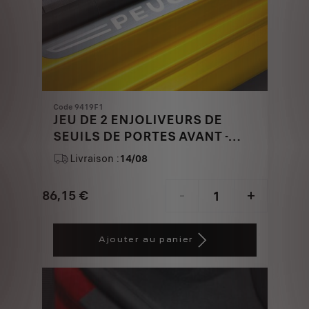
Code 9419F1
JEU DE 2 ENJOLIVEURS DE
SEUILS DE PORTES AVANT -
ASPECT INOX BROSSE
Livraison :
14/08
86,15
€
-
+
Price
Quantity
is
updated
Ajouter au panier
86,15
to:
€
1