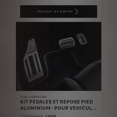
Price
Quantity
is
updated
Ajouter au panier
52,30
to:
€
1
Code 1638431480
KIT PEDALES ET REPOSE PIED
ALUMINIUM - POUR VEHICULE
AVEC BVA
Livraison :
14/08