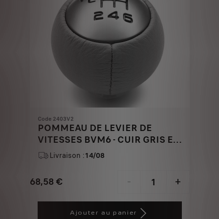
Code 2403V2
POMMEAU DE LEVIER DE
VITESSES BVM6 - CUIR GRIS ET
ALUMINIUM
Livraison :
14/08
68,58
€
-
+
Price
Quantity
is
updated
Ajouter au panier