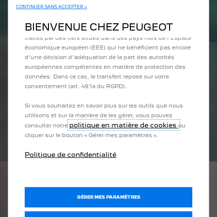
CONTINUER SANS ACCEPTER →
que nous vous proposons. Notre site web peut également
utiliser des Outils tiers afin de vous proposer des
BIENVENUE CHEZ PEUGEOT
publicités plus pertinentes. Certains Outils peuvent être
traités par des tiers situés dans des pays hors de l'Espace
économique européen (EEE) qui ne bénéficient pas encore
d'une décision d'adéquation de la part des autorités
européennes compétentes en matière de protection des
données. Dans ce cas, le transfert repose sur votre
consentement (art. 49.1a du RGPD).
Si vous souhaitez en savoir plus sur les outils que nous
utilisons et sur la manière de les gérer, vous pouvez
politique en matière de cookies
consulter notre
ou
cliquer sur le bouton « Gérer mes paramètres ».
Politique de confidentialité
PROFITEZ-EN !
GÉRER MES PARAMÈTRES