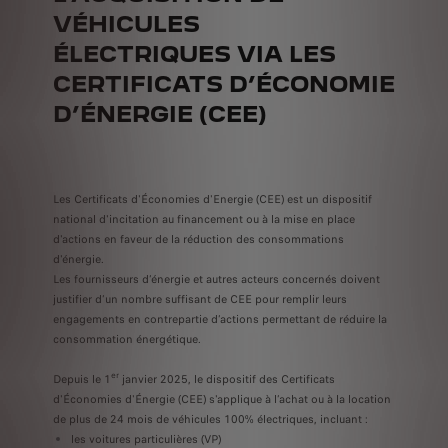
VÉHICULES
ÉLECTRIQUES VIA LES
CERTIFICATS D’ÉCONOMIE
D’ÉNERGIE (CEE)
Les Certificats d'Économies d'Energie (CEE) est un dispositif
national d'incitation au financement ou à la mise en place
d'actions en faveur de la réduction des consommations
d'énergie.
Les fournisseurs d’énergie et autres acteurs concernés doivent
justifier d’un nombre suffisant de CEE pour remplir leurs
engagements en contrepartie d’actions permettant de réduire la
consommation énergétique.
er
Depuis le 1
janvier 2025, le dispositif des Certificats
d'Économies d'Énergie (CEE) s'applique à l’achat ou à la location
de plus de 24 mois de véhicules 100% électriques, incluant :
les voitures particulières (VP)