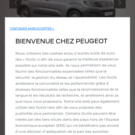
PRÉCÉDENT
SUIVANT
CONTINUER SANS ACCEPTER →
BIENVENUE CHEZ PEUGEOT
E-PARTNER
Nous utilisons des cookies et/ou d’autres outils de suivi
Prime CEE jusqu’à 5 110 €
(les « Outils ») afin de vous garantir la meilleure expérience
pour les professionnels*
possible sur notre site web. Ils nous permettent de vous
Profitez-en
fournir des fonctionnalités essentielles telles que la
sécurité, la gestion du réseau et l’accessibilité. Les Outils
Découvrez-le
améliorent la convivialité et les performances grâce à
diverses fonctionnalités telles que la reconnaissance de la
langue et les résultats de recherche, et améliorent ainsi ce
que nous vous proposons. Notre site web peut également
utiliser des Outils tiers afin de vous proposer des
publicités plus pertinentes. Certains Outils peuvent être
traités par des tiers situés dans des pays hors de l'Espace
économique européen (EEE) qui ne bénéficient pas encore
d'une décision d'adéquation de la part des autorités