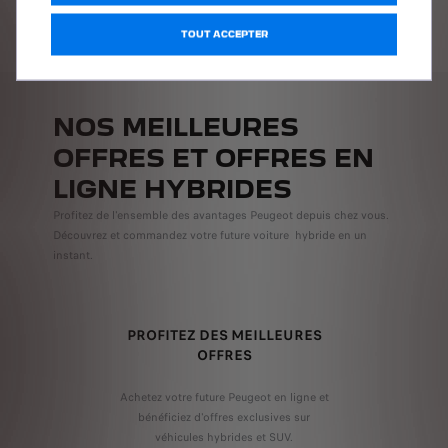
TOUT ACCEPTER
NOS MEILLEURES
OFFRES ET OFFRES EN
LIGNE HYBRIDES
Profitez de l'ensemble des avantages Peugeot depuis chez vous.
Découvrez et commandez votre future voiture hybride en un
instant.
PROFITEZ DES MEILLEURES
OFFRES
Achetez votre future Peugeot en ligne et
bénéficiez d'offres exclusives sur
véhicules hybrides et SUV.