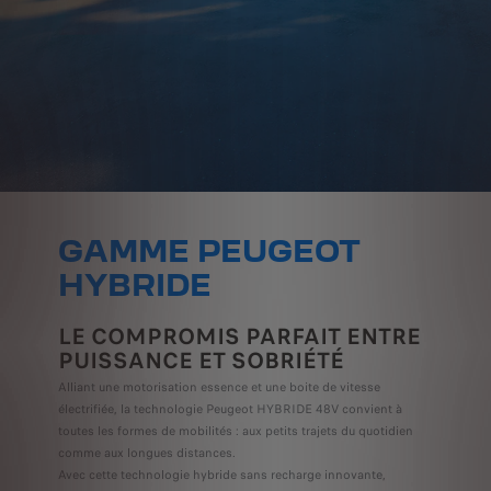
GAMME PEUGEOT
HYBRIDE
LE COMPROMIS PARFAIT ENTRE
PUISSANCE ET SOBRIÉTÉ
Alliant une motorisation essence et une boite de vitesse
électrifiée, la technologie Peugeot HYBRIDE 48V convient à
toutes les formes de mobilités : aux petits trajets du quotidien
comme aux longues distances.
Avec cette technologie hybride sans recharge innovante,