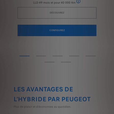
LLD 49 mois et pour 40 000 Km
ocation longue durée (LLD) d'une 408 Allure Hybrid 145 ch e-DCS6 neuve, hors option
Exemple pour une location l
DÉCOUVREZ
CONFIGUREZ
LES AVANTAGES DE
L’HYBRIDE PAR PEUGEOT
Plus de plaisir et d’économies au quotidien.