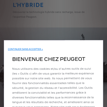
L’HYBRIDE
Découvrez la technologie hybride sans recharge, issue de
l’expertise Peugeot.
CONTINUER SANS ACCEPTER →
BIENVENUE CHEZ PEUGEOT
Nous utilisons des cookies et/ou d’autres outils de suivi
(les « Outils ») afin de vous garantir la meilleure expérience
possible sur notre site web. Ils nous permettent de vous
PRÉCÉDENT
SUIV
fournir des fonctionnalités essentielles telles que la
sécurité, la gestion du réseau et l’accessibilité. Les Outils
améliorent la convivialité et les performances grâce à
diverses fonctionnalités telles que la reconnaissance de la
langue et les résultats de recherche, et améliorent ainsi ce
que nous vous proposons. Notre site web peut également