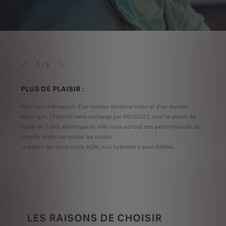
1
/
3
PRÉCÉDENT
SUIVANT
PLUS DE PLAISIR :
PLU
cité,
Avec la combinaison d’un moteur essence turbo et d’un moteur
Grâce
électrique, l’hybride sans recharge par PEUGEOT, c’est le plaisir de
votre
rouler en 100% électrique en ville mais surtout des performances de
par r
premier ordre sur toutes les routes.
autor
Le plaisir est dans notre ADN, nos hybrides y sont fidèles.
marc
Ce so
optim
LES RAISONS DE CHOISIR