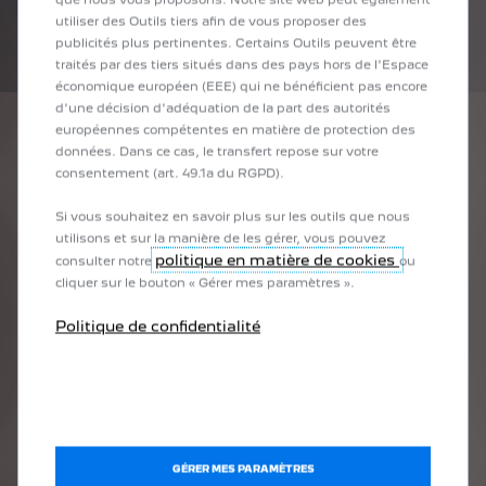
utiliser des Outils tiers afin de vous proposer des
publicités plus pertinentes. Certains Outils peuvent être
traités par des tiers situés dans des pays hors de l'Espace
économique européen (EEE) qui ne bénéficient pas encore
d'une décision d'adéquation de la part des autorités
européennes compétentes en matière de protection des
données. Dans ce cas, le transfert repose sur votre
1
/
4
consentement (art. 49.1a du RGPD).
PRÉCÉDENT
SUIVANT
UNE CONDUITE FLUIDE
PLA
Si vous souhaitez en savoir plus sur les outils que nous
utilisons et sur la manière de les gérer, vous pouvez
s
Les transitions thermiques et électriques sont gérées de manière
Lorsq
politique en matière de cookies
consulter notre
ou
rtout
fluide. Vous profitez ainsi d'une conduite sans bruit et sans vibration
combu
cliquer sur le bouton « Gérer mes paramètres ».
en électrique.
kW (1
ce des
Politique de confidentialité
re
re
ilence
ance
GÉRER MES PARAMÈTRES