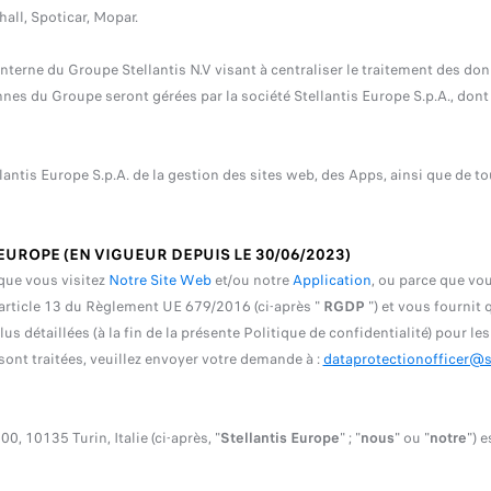
all, Spoticar, Mopar.
nterne du Groupe Stellantis N.V visant à centraliser le traitement des do
s du Groupe seront gérées par la société Stellantis Europe S.p.A., dont le 
tellantis Europe S.p.A. de la gestion des sites web, des Apps, ainsi que de
EUROPE (EN VIGUEUR DEPUIS LE 30/06/2023)
e que vous visitez
Notre Site Web
et/ou notre
Application
, ou parce que vou
'article 13 du Règlement UE 679/2016 (ci-après "
RGDP
") et vous fournit
us détaillées (à la fin de la présente Politique de confidentialité) pour le
ont traitées, veuillez envoyer votre demande à :
dataprotectionofficer@s
0, 10135 Turin, Italie (ci-après, "
Stellantis Europe
" ; "
nous
" ou "
notre
") e