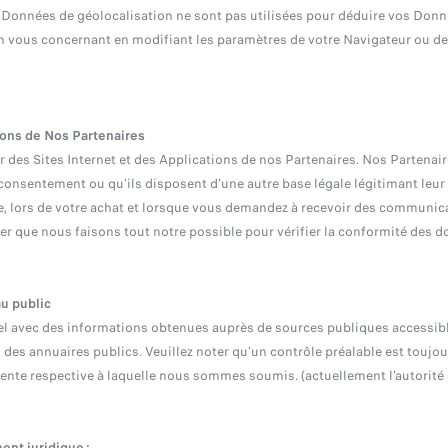
s Données de géolocalisation ne sont pas utilisées pour déduire vos Donn
on vous concernant en modifiant les paramètres de votre Navigateur ou d
tions de Nos Partenaires
r des Sites Internet et des Applications de nos Partenaires. Nos Parte
 consentement ou qu’ils disposent d’une autre base légale légitimant le
e, lors de votre achat et lorsque vous demandez à recevoir des communic
gner que nous faisons tout notre possible pour vérifier la conformité des
u public
 avec des informations obtenues auprès de sources publiques accessibles
 des annuaires publics. Veuillez noter qu’un contrôle préalable est toujour
te respective à laquelle nous sommes soumis. (actuellement l’autorité de 
nt juridique :