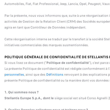
Automobiles, Fiat, Fiat Professional, Jeep, Lancia, Opel, Peugeot, Vauxh
Par la présente, nous vous informons que, suite à une réorganisation i
activités de Gestion de la Relation Client (CRM) des Sociétés européenne
agira en tant que Contrôleur de Données indépendant.
Cette réorganisation interne se traduit par le transfert à la société S
initiatives commerciales des marques susmentionnées.
POLITIQUE GÉNÉRALE DE CONFIDENTIALITÉ DE STELLANTIS 
Si vous lisez ce document ("
Politique de confidentialité
"), c'est parc
La présente Politique de confidentialité est rédigée conformément à l
personnelles
, ainsi que des
Définitions
renvoyant à des explications pl
présente Politique de confidentialité ou la manière dont vos données s
1. Qui sommes-nous ?
Stellantis Europe S.p.A., dont le
siège social est situé Corso Agnelli 20
2. Quelles Données collectons-nous et traitons-nous ?