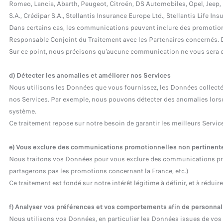
Romeo, Lancia, Abarth, Peugeot, Citroën, DS Automobiles, Opel, Jeep, 
S.A., Crédipar S.A., Stellantis Insurance Europe Ltd., Stellantis Life In
Dans certains cas, les communications peuvent inclure des promotion
Responsable Conjoint du Traitement avec les Partenaires concernés. D
Sur ce point, nous précisons qu’aucune communication ne vous sera e
d) Détecter les anomalies et améliorer nos Services
Nous utilisons les Données que vous fournissez, les Données collectées
nos Services. Par exemple, nous pouvons détecter des anomalies lorsqu
système.
Ce traitement repose sur notre besoin de garantir les meilleurs Services
e) Vous exclure des communications promotionnelles non pertinent
Nous traitons vos Données pour vous exclure des communications promo
partagerons pas les promotions concernant la France, etc.)
Ce traitement est fondé sur notre intérêt légitime à définir, et à rédu
f) Analyser vos préférences et vos comportements afin de person
nal
Nous utilisons vos Données, en particulier les Données issues de vos a