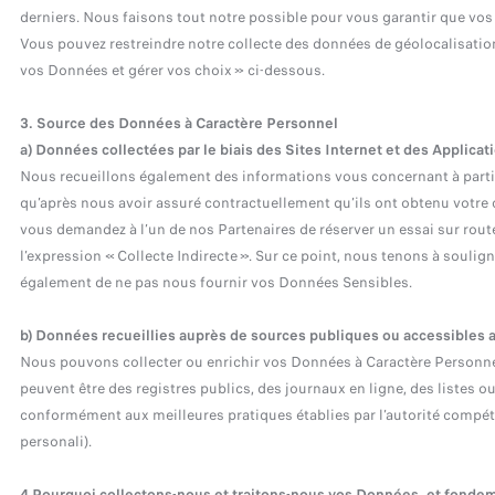
derniers. Nous faisons tout notre possible pour vous garantir que vo
Vous pouvez restreindre notre collecte des données de géolocalisati
vos Données et gérer vos choix » ci-dessous.
3. Source des Données à Caractère Personnel
a) Données collectées par le biais des Sites Internet et des Applica
Nous recueillons également des informations vous concernant à parti
qu’après nous avoir assuré contractuellement qu’ils ont obtenu votre
vous demandez à l’un de nos Partenaires de réserver un essai sur rout
l’expression « Collecte Indirecte ». Sur ce point, nous tenons à souli
également de ne pas nous fournir vos Données Sensibles.
b) Données recueillies auprès de sources publiques ou accessibles a
Nous pouvons collecter ou enrichir vos Données à Caractère Personnel
peuvent être des registres publics, des journaux en ligne, des listes ou
conformément aux meilleures pratiques établies par l’autorité compéten
personali).
4.Pourquoi collectons-nous et traitons-nous vos Données, et fondeme