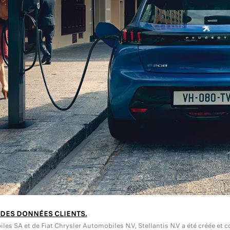
 DES DONNÉES CLIENTS.
es SA et de Fiat Chrysler Automobiles N.V, Stellantis N.V a été créée et 