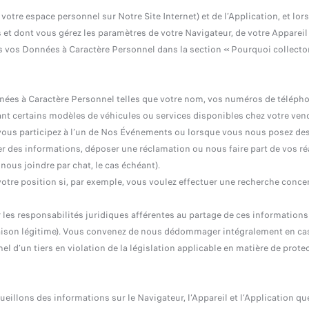
votre espace personnel sur Notre Site Internet) et de l’Application, et lo
et dont vous gérez les paramètres de votre Navigateur, de votre Appareil e
ons vos Données à Caractère Personnel dans la section « Pourquoi collect
ées à Caractère Personnel telles que votre nom, vos numéros de téléphone
t certains modèles de véhicules ou services disponibles chez votre vendeur
e vous participez à l’un de Nos Événements ou lorsque vous nous posez de
 des informations, déposer une réclamation ou nous faire part de vos réa
nous joindre par chat, le cas échéant).
tre position si, par exemple, vous voulez effectuer une recherche conce
s responsabilités juridiques afférentes au partage de ces informations av
re raison légitime). Vous convenez de nous dédommager intégralement en c
 d’un tiers en violation de la législation applicable en matière de prote
ueillons des informations sur le Navigateur, l’Appareil et l’Application q