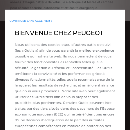
années. Chaque batterie de véhicule électrique est testée et certifiée
pour assurer sécurité, autonomie et efficacité énergétique.
CONTINUER SANS ACCEPTER →
BIENVENUE CHEZ PEUGEOT
ACHETEZ EN LIGNE
Nous utilisons des cookies et/ou d’autres outils de suivi
(les « Outils ») afin de vous garantir la meilleure expérience
possible sur notre site web. Ils nous permettent de vous
TROUVEZ UN POINT DE VENTE
fournir des fonctionnalités essentielles telles que la
sécurité, la gestion du réseau et l’accessibilité. Les Outils
améliorent la convivialité et les performances grâce à
diverses fonctionnalités telles que la reconnaissance de la
langue et les résultats de recherche, et améliorent ainsi ce
BOUTIQUE LIFESTYLE
que nous vous proposons. Notre site web peut également
utiliser des Outils tiers afin de vous proposer des
publicités plus pertinentes. Certains Outils peuvent être
traités par des tiers situés dans des pays hors de l'Espace
TÉLÉCHARGEZ UNE BROCHURE
économique européen (EEE) qui ne bénéficient pas encore
d'une décision d'adéquation de la part des autorités
européennes compétentes en matière de protection des