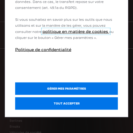
données. Dans ce cas, le transfert repose sur votre
consentement (art. 49.1a du RGPD).
BESOIN D’AIDE
Si vous souhaitez en savoir plus sur les outils que nous
utilisons et sur la manière de les gérer, vous pouvez
politique en matière de cookies
consulter notre
ou
NEWSLETTER
cliquer sur le bouton « Gérer mes paramètres ».
Politique de confidentialité
La gamme PEUGEOT
Véhicules 100 % électriques
GÉRER MES PARAMÈTRES
Véhicules utilitaires 100 % électriques
Véhicules hybrides rechargeables
Véhicules hybrides
TOUT ACCEPTER
Citadines
SUV
Berlines
Breaks
Véhicules de société