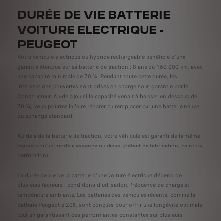
DURÉE DE VIE BATTERIE
VOITURE ELECTRIQUE -
PEUGEOT
Votre véhicule électrique ou hybride rechargeable bénéficie d’une
garantie étendue sur sa batterie de traction : 8 ans ou 160 000 km, avec
une capacité minimale de 70 %. Pendant toute cette durée, les
interventions couvertes sont prises en charge sous garantie par le
Constructeur. Au-delà (ou si la capacité venait à baisser en dessous de
70 %), vous pourrez la faire réparer ou remplacer par une batterie neuve
ou échange standard.
Au-delà de la batterie de traction, votre véhicule est garanti de la même
manière qu’un modèle essence ou diesel (défaut de fabrication, peinture,
perforation).
La durée de vie de la batterie d’une voiture électrique dépend de
plusieurs facteurs : conditions d’utilisation, fréquence de charge et
température ambiante. Les batteries des véhicules récents, comme la
batterie Peugeot e-208, sont conçues pour offrir une longévité optimale
tout en garantissant des performances constantes sur plusieurs