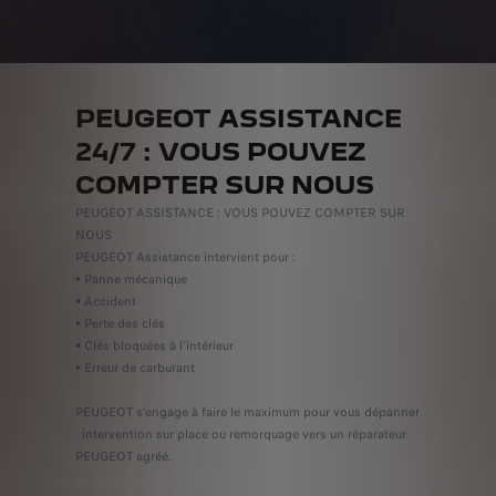
PEUGEOT ASSISTANCE
24/7 : VOUS POUVEZ
COMPTER SUR NOUS
PEUGEOT ASSISTANCE : VOUS POUVEZ COMPTER SUR
NOUS
PEUGEOT Assistance intervient pour :
• Panne mécanique
• Accident
• Perte des clés
• Clés bloquées à l’intérieur
• Erreur de carburant
PEUGEOT s'engage à faire le maximum pour vous dépanner
: intervention sur place ou remorquage vers un réparateur
PEUGEOT agréé.