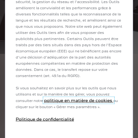
sécurité, la gestion du réseau et l’accessibilité. Les Outils
améliorent la convivialité et les performances grâce à
diverses fonctionnalités telles que la reconnaissance de la
langue et les résultats de recherche, et améliorent ainsi ce
que nous vous proposons. Notre site web peut également
utiliser des Outils tiers afin de vous proposer des
publicités plus pertinentes. Certains Outils peuvent être
traités par des tiers situés dans des pays hors de l'Espace
économique européen (EEE) qui ne bénéficient pas encore
d'une décision d'adéquation de la part des autorités
européennes compétentes en matière de protection des
L’ASSISTANCE DEPUIS
données. Dans ce cas, le transfert repose sur votre
consentement (art. 49.1a du RGPD).
VOTRE VOITURE
En cas d’accident, de panne ou d’incident, bénéficiez de
Si vous souhaitez en savoir plus sur les outils que nous
l’appel d’urgence automatique et géolocalisé qui vous
utilisons et sur la manière de les gérer, vous pouvez
assure une intervention rapide et efficace.
politique en matière de cookies
consulter notre
ou
cliquer sur le bouton « Gérer mes paramètres ».
En cas de choc, votre véhicule lance automatiquement un
appel d’urgence sans aucune intervention de votre part. En
Politique de confidentialité
cas de panne ou d’incident, vous pouvez contacter Peugeot
Connect Assistance grâce au bouton
« Lion » situé sur la planche de bord.