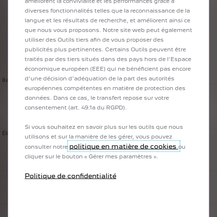
améliorent la convivialité et les performances grâce à
diverses fonctionnalités telles que la reconnaissance de la
langue et les résultats de recherche, et améliorent ainsi ce
que nous vous proposons. Notre site web peut également
Questions fréquemment posées
utiliser des Outils tiers afin de vous proposer des
publicités plus pertinentes. Certains Outils peuvent être
traités par des tiers situés dans des pays hors de l'Espace
Basique
Éligibilité
Activation
Couverture
Entretien
économique européen (EEE) qui ne bénéficient pas encore
d'une décision d'adéquation de la part des autorités
Basique
européennes compétentes en matière de protection des
Qu’est‑ce que la garantie PEUGEOT CARE activée lors
données. Dans ce cas, le transfert repose sur votre
consentement (art. 49.1a du RGPD).
de l’entretien ?
Si vous souhaitez en savoir plus sur les outils que nous
Éligibilité
Activée automatiquement avec votre entretien réalisé dans un atelier PEUGEOT agréé,
utilisons et sur la manière de les gérer, vous pouvez
la garantie PEUGEOT CARE vous couvre jusqu’à votre prochain service.
politique en matière de cookies
consulter notre
ou
Quels sont les véhicules éligibles ?
cliquer sur le bouton « Gérer mes paramètres ».
Voir liste complete des véhicules éligibles sur la page ou utilisez l' outil de vérification
Politique de confidentialité
Ai-je droit à la garantie PEUGEOT CARE ?
d'éligibilité.
Pour bénéficier de PEUGEOT CARE :