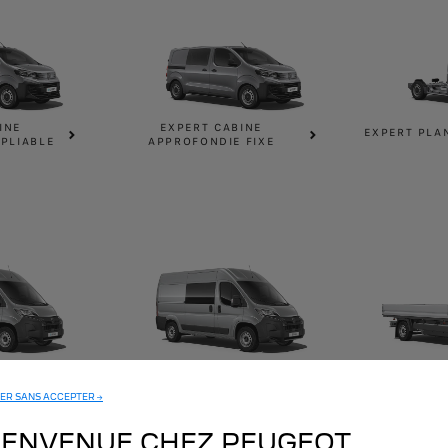
INE
EXPERT CABINE
EXPERT PLA
PLIABLE
APPROFONDIE FIXE
BOXER CABINE
BOXER PLA
 VITRÉ
APPROFONDIE
SIMPL
ER SANS ACCEPTER →
IENVENUE CHEZ PEUGEOT