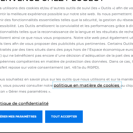
 utilisons des cookies et/ou d’autres outils de suivi (les « Outils ») afin de v
ntir la meilleure expérience possible sur notre site web. Ils nous permettent
nir des fonctionnalités essentielles telles que la sécurité, la gestion du résea
cessibilité. Les Outils améliorent la convivialité et les performances grâce à d
LATÉRALE
BOXER CHASSIS DOUBLE
BOXER BENN
INE
CABINE
DOUBLE
tionnalités telles que la reconnaissance de la langue et les résultats de rech
iorent ainsi ce que nous vous proposons. Notre site web peut également uti
ls tiers afin de vous proposer des publicités plus pertinentes. Certains Outi
 traités par des tiers situés dans des pays hors de l'Espace économique eu
) qui ne bénéficient pas encore d'une décision d'adéquation de la part des a
péennes compétentes en matière de protection des données. Dans ce cas, 
sfert repose sur votre consentement (art. 49.1a du RGPD).
 DOUBLE
BOXER CHÂSSIS SIMPLE
ous souhaitez en savoir plus sur les outils que nous utilisons et sur la maniè
CABINE
politique en matière de cookies
r, vous pouvez consulter notre
ou cliq
on « Gérer mes paramètres ».
itique de confidentialité
TÉLÉCHARGEZ UNE BROCHURE
BESOIN D’AI
GÉRER MES PARAMÈTRES
TOUT ACCEPTER