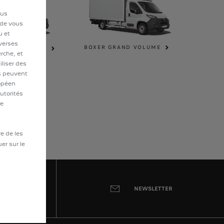
ous
 de vous
u et
iverses
E TRILATÉRALE
BOXER GRAND VOLUME
 CABINE
erche, et
liser des
ls peuvent
ropéen
utorités
le
re de les
uer sur le
DE
NEWSLETTER