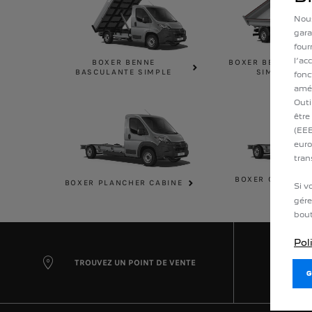
Nous
gara
four
l’ac
BOXER BENNE
BOXER BENNE TRI
BASCULANTE SIMPLE
SIMPLE CAB
fonc
amél
Outi
être
(EEE
euro
tran
BOXER CHASSIS
BOXER PLANCHER CABINE
Si v
CABINE
gére
bout
Pol
TROUVEZ UN POINT DE VENTE