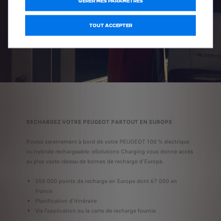
GÉRER MES PARAMÈTRES
TOUT ACCEPTER
RECHARGEZ VOTRE PEUGEOT PARTOUT EN EUROPE
Roulez sereinement à bord de votre PEUGEOT 100 % électrique
ou hybride rechargeable: eSolutions Charging vous donne accès
au plus vaste réseau de bornes de recharge d'Europe.
350 000 points de recharge en Europe dont 67 000 en
France
Planification d'itinéraire
Via l’application ou la carte de recharge fournie