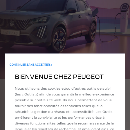
CONTINUER SANS ACCEPTER →
BIENVENUE CHEZ PEUGEOT
Nous utilisons des cookies et/ou d’autres outils de suivi
(les « Outils ») afin de vous garantir la meilleure expérience
possible sur notre site web. Ils nous permettent de vous
RECHARGEZ VOTRE PEUGEOT PARTOUT EN EUROPE
fournir des fonctionnalités essentielles telles que la
sécurité, la gestion du réseau et l’accessibilité. Les Outils
Roulez sereinement à bord de votre PEUGEOT 100 % électrique
améliorent la convivialité et les performances grâce à
ou hybride rechargeable: L'application Free2move Charge vous
diverses fonctionnalités telles que la reconnaissance de la
donne accès au plus vaste réseau de bornes de recharge
langue et les résultats de recherche, et améliorent ainsi ce