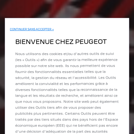
CONTINUER SANS ACCEPTER →
BIENVENUE CHEZ PEUGEOT
Nous utilisons des cookies et/ou d’autres outils de suivi
(les « Outils ») afin de vous garantir la meilleure expérience
possible sur notre site web. Ils nous permettent de vous
fournir des fonctionnalités essentielles telles que la
sécurité, la gestion du réseau et l’accessibilité. Les Outils
améliorent la convivialité et les performances grâce à
diverses fonctionnalités telles que la reconnaissance de la
langue et les résultats de recherche, et améliorent ainsi ce
que nous vous proposons. Notre site web peut également
utiliser des Outils tiers afin de vous proposer des
publicités plus pertinentes. Certains Outils peuvent être
traités par des tiers situés dans des pays hors de l'Espace
économique européen (EEE) qui ne bénéficient pas encore
d'une décision d'adéquation de la part des autorités