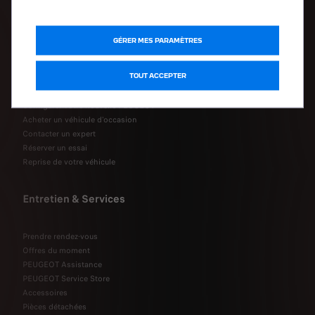
Véhicules transformés
Acheter
GÉRER MES PARAMÈTRES
Acheter ma PEUGEOT en ligne
TOUT ACCEPTER
Acheter un utilitaire en ligne
Configurer votre nouvelle PEUGEOT
Acheter un véhicule d'occasion
Contacter un expert
Réserver un essai
Reprise de votre véhicule
Entretien & Services
Prendre rendez-vous
Offres du moment
PEUGEOT Assistance
PEUGEOT Service Store
Accessoires
Pièces détachées