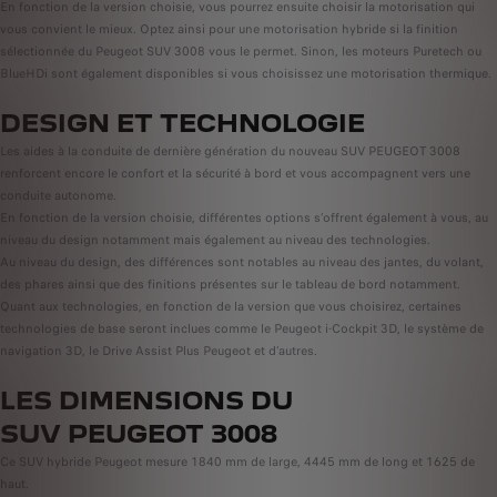
En fonction de la version choisie, vous pourrez ensuite choisir la motorisation qui
vous convient le mieux. Optez ainsi pour une motorisation hybride si la finition
sélectionnée du Peugeot SUV 3008 vous le permet. Sinon, les moteurs Puretech ou
BlueHDi sont également disponibles si vous choisissez une motorisation thermique.
DESIGN ET TECHNOLOGIE
Les aides à la conduite de dernière génération du nouveau SUV PEUGEOT 3008
renforcent encore le confort et la sécurité à bord et vous accompagnent vers une
conduite autonome.
En fonction de la version choisie, différentes options s’offrent également à vous, au
niveau du design notamment mais également au niveau des technologies.
Au niveau du design, des différences sont notables au niveau des jantes, du volant,
des phares ainsi que des finitions présentes sur le tableau de bord notamment.
Quant aux technologies, en fonction de la version que vous choisirez, certaines
technologies de base seront inclues comme le Peugeot i-Cockpit 3D, le système de
navigation 3D, le Drive Assist Plus Peugeot et d’autres.
LES DIMENSIONS DU
SUV PEUGEOT 3008
Ce SUV hybride Peugeot mesure 1840 mm de large, 4445 mm de long et 1625 de
haut.