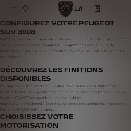
S
k
i
p
t
S
CONFIGUREZ VOTRE PEUGEOT
o
k
C
i
SUV 3008
o
p
n
t
t
Vous êtes intéressé par le nouveau modèle Peugeot 3008 HYBRID ou Peugeot 3008
o
e
? Personnalisez-le grâce au configurateur Peugeot: choisissez la finition, la
N
n
a
motorisation, la couleur, les équipements et projetez-vous au volant de votre futur
t
v
T
SUV hybride !
i
e
g
x
a
t
DÉCOUVREZ LES FINITIONS
t
i
DISPONIBLES
o
n
Le Peugeot SUV 3008 est disponible dans les versions : Active, Style, Allure,
T
e
Roadtrip, GT et GT Pack pour la motorisation thermique et dans les versions Allure,
x
Roadtrip, GT et GT Pack pour la motorisation hybride.
t
Vous êtes un professionnel ? Découvrez également nos versions Business avec la
Peugeot SUV 3008 Active Business.
CHOISISSEZ VOTRE
MOTORISATION