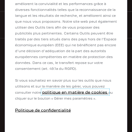
améliorent la convivialité et les performances grâce à
diverses fonctionnalités telles que la reconnaissance de la
langue et les résultats de recherche, et améliorent ainsi ce
que nous vous proposons. Notre site web peut également
NEWSLETTER
utiliser des Outils tiers afin de vous proposer des
publicités plus pertinentes. Certains Outils peuvent être
traités par des tiers situés dans des pays hors de l'Espace
économique européen (EEE) qui ne bénéficient pas encore
d'une décision d'adéquation de la part des autorités
européennes compétentes en matière de protection des
La gamme PEUGEOT
données. Dans ce cas, le transfert repose sur votre
consentement (art. 49.1a du RGPD).
Véhicules 100 % électriques
Véhicules utilitaires 100 % électriques
Si vous souhaitez en savoir plus sur les outils que nous
Véhicules hybrides rechargeables
utilisons et sur la manière de les gérer, vous pouvez
Véhicules hybrides
politique en matière de cookies
consulter notre
ou
Citadines
cliquer sur le bouton « Gérer mes paramètres ».
SUV
Berlines
Politique de confidentialité
Breaks
Véhicules de société
Véhicules utilitaires