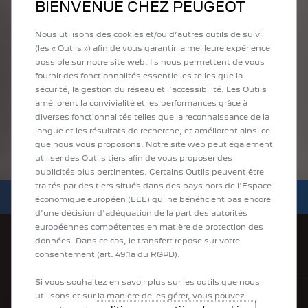
BIENVENUE CHEZ PEUGEOT
Nous utilisons des cookies et/ou d’autres outils de suivi
ESTIMER LE TEMPS DE
(les « Outils ») afin de vous garantir la meilleure expérience
RECHARGE DE VOTRE
possible sur notre site web. Ils nous permettent de vous
fournir des fonctionnalités essentielles telles que la
VÉHICULE ÉLECTRIFIÉ
sécurité, la gestion du réseau et l’accessibilité. Les Outils
améliorent la convivialité et les performances grâce à
diverses fonctionnalités telles que la reconnaissance de la
langue et les résultats de recherche, et améliorent ainsi ce
que nous vous proposons. Notre site web peut également
utiliser des Outils tiers afin de vous proposer des
publicités plus pertinentes. Certains Outils peuvent être
traités par des tiers situés dans des pays hors de l'Espace
CONFIGUREZ
RÉSERVEZ UN ESSAI
CONSULTEZ NOS OFFRES
économique européen (EEE) qui ne bénéficient pas encore
d'une décision d'adéquation de la part des autorités
européennes compétentes en matière de protection des
données. Dans ce cas, le transfert repose sur votre
ACHETEZ EN LIGNE
consentement (art. 49.1a du RGPD).
Si vous souhaitez en savoir plus sur les outils que nous
utilisons et sur la manière de les gérer, vous pouvez