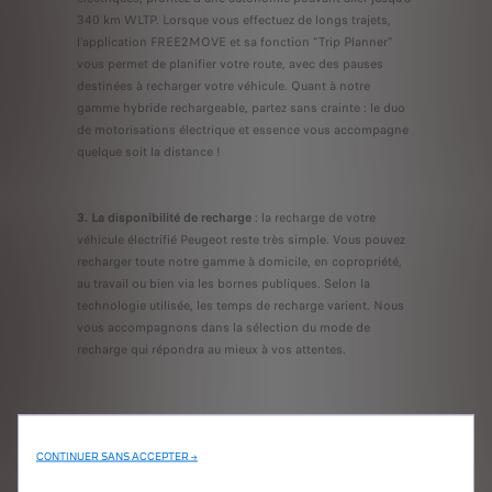
340 km WLTP. Lorsque vous effectuez de longs trajets,
l’application FREE2MOVE et sa fonction "Trip Planner"
vous permet de planifier votre route, avec des pauses
destinées à recharger votre véhicule.
Quant à notre
gamme hybride rechargeable, partez sans crainte : le duo
de motorisations électrique et essence vous accompagne
quelque soit la distance !
3. La disponibilité de recharge
: la recharge de votre
véhicule électrifié Peugeot reste très simple.
Vous pouvez
recharger toute notre gamme à domicile, en copropriété,
au travail ou bien via les bornes publiques. Selon la
technologie utilisée, les temps de recharge varient. Nous
vous accompagnons dans la sélection du mode de
recharge qui répondra au mieux à vos attentes.
AUTONOMIE
AUTONOMIE HYBRIDE
CONTINUER SANS ACCEPTER →
ÉLECTRIQUE
RECHARGEABLE