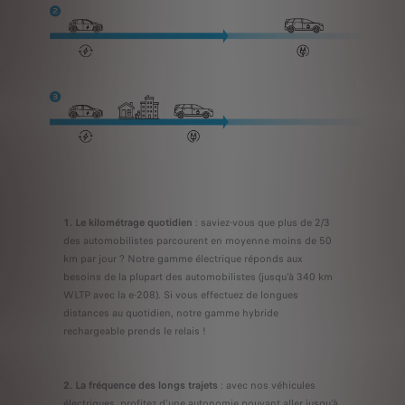
1. Le kilométrage quotidien
: saviez-vous que plus de 2/3
des automobilistes parcourent en moyenne moins de 50
km par jour ? Notre gamme électrique réponds aux
besoins de la plupart des automobilistes (jusqu'à 340 km
WLTP avec la e-208). Si vous effectuez de longues
distances au quotidien, notre gamme hybride
rechargeable prends le relais !
2. La fréquence des longs trajets
: avec nos véhicules
électriques, profitez d’une autonomie pouvant aller jusqu’à