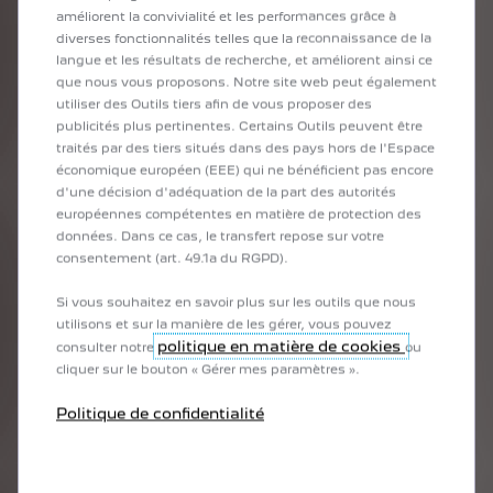
améliorent la convivialité et les performances grâce à
diverses fonctionnalités telles que la reconnaissance de la
langue et les résultats de recherche, et améliorent ainsi ce
que nous vous proposons. Notre site web peut également
utiliser des Outils tiers afin de vous proposer des
DES ESSUIE-GLACES DE
publicités plus pertinentes. Certains Outils peuvent être
GRANDE QUALITÉ
traités par des tiers situés dans des pays hors de l'Espace
économique européen (EEE) qui ne bénéficient pas encore
Les balais d’essuie-glaces PEUGEOT offrent des qualités
d'une décision d'adéquation de la part des autorités
européennes compétentes en matière de protection des
remarquables et répondent à un cahier des charges strict.
données. Dans ce cas, le transfert repose sur votre
Parfaitement adaptés à votre PEUGEOT, les balais d'essuie-
plus d’informations, rendez-vous sur le site : www.groupe-psa.com
consentement (art. 49.1a du RGPD).
glaces allient haute qualité, résistance et essuyage
performant quelles que soient les conditions
Si vous souhaitez en savoir plus sur les outils que nous
atmosphériques.
utilisons et sur la manière de les gérer, vous pouvez
politique en matière de cookies
consulter notre
ou
cliquer sur le bouton « Gérer mes paramètres ».
’informations, rendez-vous sur le site : www.groupe-psa.com
Politique de confidentialité