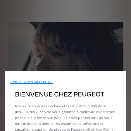
CONTINUER SANS ACCEPTER →
BIENVENUE CHEZ PEUGEOT
PRÉCÉDENT
SUIVANT
Nous utilisons des cookies et/ou d’autres outils de suivi
(les « Outils ») afin de vous garantir la meilleure expérience
possible sur notre site web. Ils nous permettent de vous
fournir des fonctionnalités essentielles telles que la
sécurité, la gestion du réseau et l’accessibilité. Les Outils