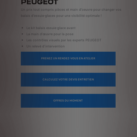
PEUGEOT
Un prix tout compris pièces et main d'oeuvre pour changer vos
balais d'essuie-glaces pour une visibilité optimale !
Le kit balais essuie-glace avant
La main d'œuvre pour la pose
Les contrôles visuels par les experts PEUGEOT
Un relevé d'intervention
PRENEZ UN RENDEZ-VOUS EN ATELIER
CALCULEZ VOTRE DEVIS ENTRETIEN
OFFRES DU MOMENT