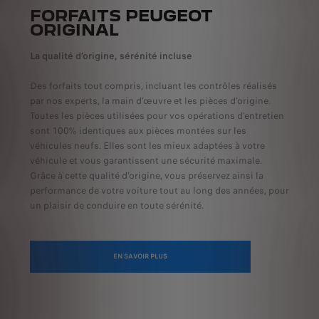
FORFAITS PEUGEOT
ORIGINAL
La qualité d’origine, sérénité incluse
Des forfaits tout compris, incluant les contrôles réalisés
par nos experts, la main d’œuvre et les pièces d’origine.
Toutes les pièces utilisées pour vos opérations d’entretien
sont 100% identiques aux pièces montées sur les
véhicules neufs. Elles sont les mieux adaptées à votre
véhicule et vous garantissent une sécurité maximale.
Grâce à cette qualité d’origine, vous préservez ainsi la
performance de votre voiture tout au long des années, pour
un plaisir de conduire en toute sérénité.
EN SAVOIR PLUS