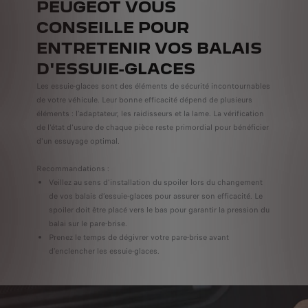
PEUGEOT VOUS
CONSEILLE POUR
ENTRETENIR VOS BALAIS
D'ESSUIE-GLACES
Les essuie-glaces sont des éléments de sécurité incontournables
de votre véhicule. Leur bonne efficacité dépend de plusieurs
éléments : l'adaptateur, les raidisseurs et la lame. La vérification
de l'état d'usure de chaque pièce reste primordial pour bénéficier
d'un essuyage optimal.
Recommandations :
Veillez au sens d’installation du spoiler lors du changement
de vos balais d’essuie-glaces pour assurer son efficacité. Le
spoiler doit être placé vers le bas pour garantir la pression du
balai sur le pare-brise.
Prenez le temps de dégivrer votre pare-brise avant
d’enclencher les essuie-glaces.