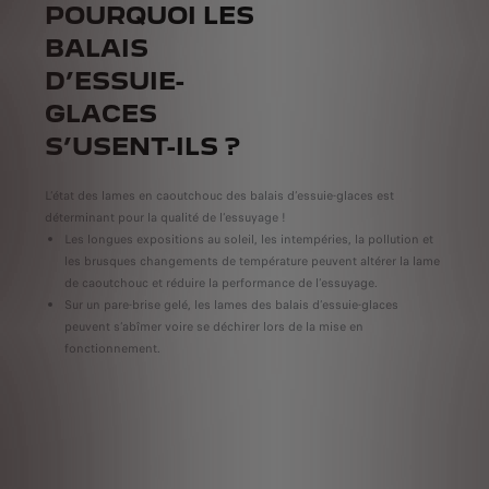
POURQUOI LES
B
BALAIS
D’
D’ESSUIE-
G
GLACES
C
S’USENT-ILS ?
RI
L’état des lames en caoutchouc des balais d’essuie-glaces est
Ra
déterminant pour la qualité de l’essuyage !
Ré
Les longues expositions au soleil, les intempéries, la pollution et
Dé
les brusques changements de température peuvent altérer la lame
vi
par
de caoutchouc et réduire la performance de l’essuyage.
Vo
n des
Sur un pare-brise gelé, les lames des balais d’essuie-glaces
te
peuvent s’abîmer voire se déchirer lors de la mise en
r
urité
fonctionnement.
De
et