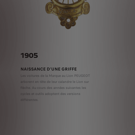
1905
NAISSANCE D'UNE GRIFFE
Les voitures de la Marque au Lion PEUGEOT
arborent en tête de leur calandre le Lion sur
flèche. Au cours des années suivantes les
cycles et outils adoptent des versions
différentes.