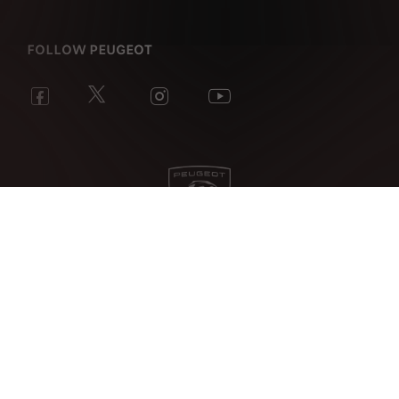
FOLLOW PEUGEOT
Plan du site
Conditions générales de vente
Politique de confidentialité
Mentions légales
Cookies
Data Act
ME RÉTRACTER DU CONTRAT ICI
Pour les trajets courts, privilégiez la marche ou le
vélo
#SeDéplacerMoinsPolluer.
Retrouvez les