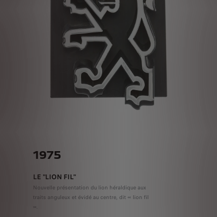
1975
LE "LION FIL"
Nouvelle présentation du lion héraldique aux
traits anguleux et évidé au centre, dit « lion fil
».