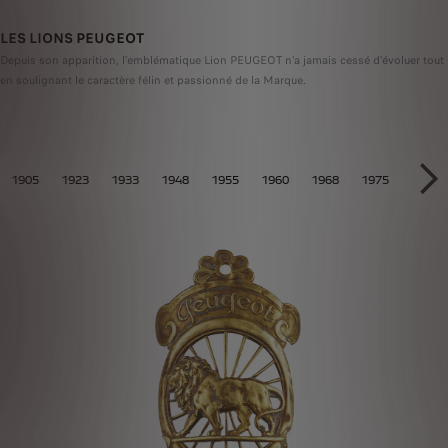
LES LIONS PEUGEOT
Depuis son apparition, l’emblématique Lion PEUGEOT n’a jamais cessé d’évoluer tout
en soulignant le caractère félin et passionné de la Marque.
S PEUGEOT
1905
1923
1933
1948
1955
1960
1968
1975
1998
SU