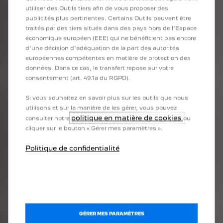
utiliser des Outils tiers afin de vous proposer des
publicités plus pertinentes. Certains Outils peuvent être
traités par des tiers situés dans des pays hors de l'Espace
1960
économique européen (EEE) qui ne bénéficient pas encore
d'une décision d'adéquation de la part des autorités
européennes compétentes en matière de protection des
LE LION CHANGE DE LOOK
données. Dans ce cas, le transfert repose sur votre
La 404 inaugure un nouveau lion à la crinière
consentement (art. 49.1a du RGPD).
flottante et surmonté du lettrage PEUGEOT,
placé au centre de la calandre.
Si vous souhaitez en savoir plus sur les outils que nous
utilisons et sur la manière de les gérer, vous pouvez
politique en matière de cookies
consulter notre
ou
cliquer sur le bouton « Gérer mes paramètres ».
Politique de confidentialité
GÉRER MES PARAMÈTRES