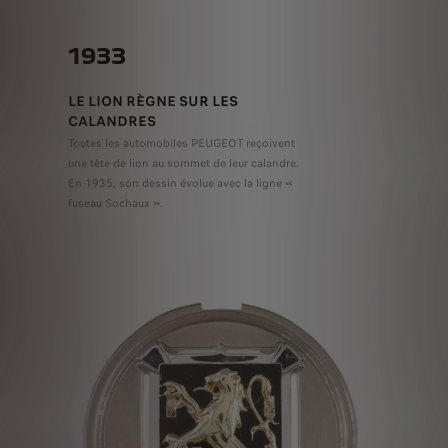
1933
LE LION RÈGNE SUR LES
CALANDRES
Toutes les automobiles PEUGEOT reçoivent
une tête de lion au sommet de leur calandre.
En 1935, son dessin évolue avec la ligne «
fuseau Sochaux ».