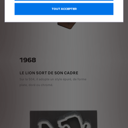
TOUT ACCEPTER
1968
LE LION SORT DE SON CADRE
Sur la 504, il adopte un style épuré, de forme
plate, doré ou chromé.