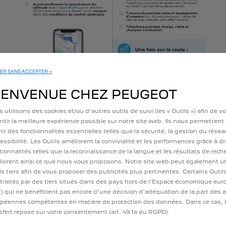
ER SANS ACCEPTER →
IENVENUE CHEZ PEUGEOT
 utilisons des cookies et/ou d’autres outils de suivi (les « Outils ») afin de v
ntir la meilleure expérience possible sur notre site web. Ils nous permettent
nir des fonctionnalités essentielles telles que la sécurité, la gestion du résea
cessibilité. Les Outils améliorent la convivialité et les performances grâce à d
TÉLÉCHARGER LA CHECKLIST
tionnalités telles que la reconnaissance de la langue et les résultats de rech
iorent ainsi ce que nous vous proposons. Notre site web peut également uti
ls tiers afin de vous proposer des publicités plus pertinentes. Certains Outi
 traités par des tiers situés dans des pays hors de l'Espace économique eu
llance du véhicule en temps réel, conseils pour la charge, navigation con
) qui ne bénéficient pas encore d'une décision d'adéquation de la part des a
découvrez toutes les fonctionnalités de l’appli MyPeugeot sur Peugeot.fr
péennes compétentes en matière de protection des données. Dans ce cas, 
sfert repose sur votre consentement (art. 49.1a du RGPD).