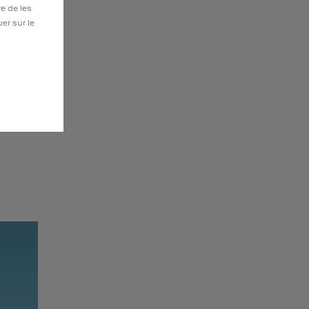
re de les
uer sur le
s Store.