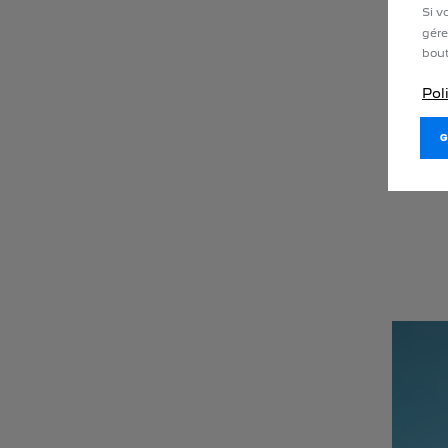
Si v
gére
bout
Pol
Pour en