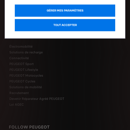
PEUGEOT Service Store
Accessoires
GÉRER MES PARAMÈTRES
Pièces détachées
TOUT ACCEPTER
Découvrir
Électromobilité
Solutions de recharge
Connectivité
PEUGEOT Sport
PEUGEOT Lifestyle
PEUGEOT Motocycles
PEUGEOT Cycles
Solutions de mobilité
Recrutement
Devenir Réparateur Agréé PEUGEOT
Loi AGEC
FOLLOW PEUGEOT