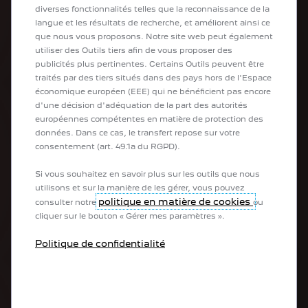
Breaks
diverses fonctionnalités telles que la reconnaissance de la
Véhicules de société
langue et les résultats de recherche, et améliorent ainsi ce
Véhicules utilitaires
que nous vous proposons. Notre site web peut également
Véhicules transformés
utiliser des Outils tiers afin de vous proposer des
publicités plus pertinentes. Certains Outils peuvent être
traités par des tiers situés dans des pays hors de l'Espace
Acheter
économique européen (EEE) qui ne bénéficient pas encore
d'une décision d'adéquation de la part des autorités
européennes compétentes en matière de protection des
Acheter ma PEUGEOT en ligne
données. Dans ce cas, le transfert repose sur votre
Acheter un utilitaire en ligne
consentement (art. 49.1a du RGPD).
Configurer votre nouvelle PEUGEOT
Acheter un véhicule d'occasion
Si vous souhaitez en savoir plus sur les outils que nous
Contacter un expert
utilisons et sur la manière de les gérer, vous pouvez
Réserver un essai
politique en matière de cookies
consulter notre
ou
Reprise de votre véhicule
cliquer sur le bouton « Gérer mes paramètres ».
Entretien & Services
Politique de confidentialité
Prendre rendez-vous
Offres du moment
PEUGEOT Assistance