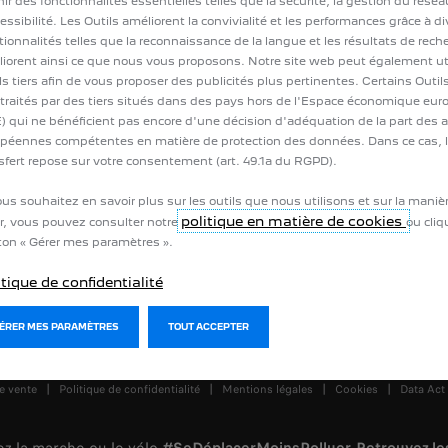
nir des fonctionnalités essentielles telles que la sécurité, la gestion du résea
r un expert
Accessoires
cessibilité. Les Outils améliorent la convivialité et les performances grâce à d
 un essai
Pièces détachées
tionnalités telles que la reconnaissance de la langue et les résultats de rech
de votre véhicule
iorent ainsi ce que nous vous proposons. Notre site web peut également uti
ls tiers afin de vous proposer des publicités plus pertinentes. Certains Outi
 traités par des tiers situés dans des pays hors de l'Espace économique eu
) qui ne bénéficient pas encore d'une décision d'adéquation de la part des a
péennes compétentes en matière de protection des données. Dans ce cas, 
sfert repose sur votre consentement (art. 49.1a du RGPD).
ous souhaitez en savoir plus sur les outils que nous utilisons et sur la maniè
politique en matière de cookies
r, vous pouvez consulter notre
ou cliq
on « Gérer mes paramètres ».
itique de confidentialité
GÉRER MES PARAMÈTRES
TOUT ACCEPTER
e vente
Politique de confidentialité
Mentions légales
Cookies
Data Act