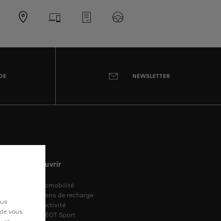
DE
NEWSLETTER
Découvrir
Électromobilité
Solutions de recharge
ous
Connectivité
 de vous
PEUGEOT Sport