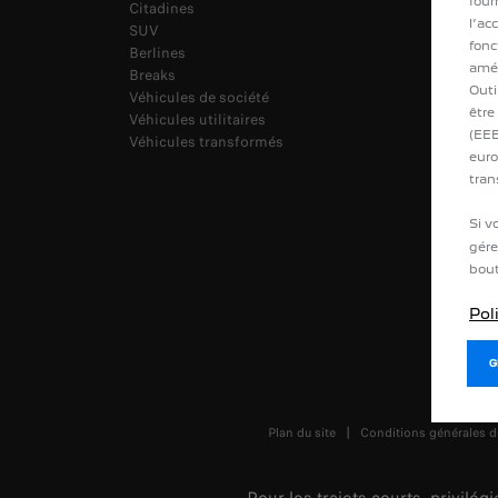
four
Citadines
Contacte
l’ac
SUV
Réserver
fonc
Berlines
Reprise 
amél
Breaks
Outi
Véhicules de société
être
Véhicules utilitaires
(EEE
Véhicules transformés
euro
tran
Si v
gére
bout
Pol
Plan du site
Conditions générales d