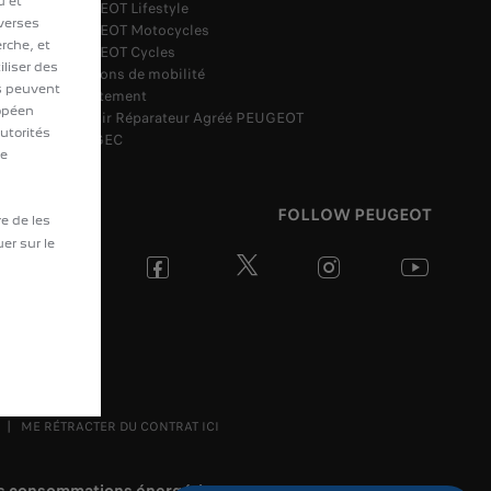
u et
PEUGEOT Lifestyle
iverses
PEUGEOT Motocycles
erche, et
PEUGEOT Cycles
liser des
Solutions de mobilité
ls peuvent
Recrutement
ropéen
Devenir Réparateur Agréé PEUGEOT
utorités
Loi AGEC
le
FOLLOW PEUGEOT
re de les
uer sur le
ME RÉTRACTER DU CONTRAT ICI