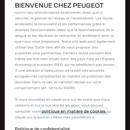
(les « Outils ») afin de vous garantir la meilleure expérience
BIENVENUE CHEZ PEUGEOT
Véhicules 100 % électriques
possible sur notre site web. Ils nous permettent de vous
Véhicules utilitaires 100 % électriques
fournir des fonctionnalités essentielles telles que la
Véhicules hybrides rechargeables
sécurité, la gestion du réseau et l’accessibilité. Les Outils
Véhicules hybrides
améliorent la convivialité et les performances grâce à
Citadines
diverses fonctionnalités telles que la reconnaissance de la
SUV
langue et les résultats de recherche, et améliorent ainsi ce
Berlines
que nous vous proposons. Notre site web peut également
Breaks
utiliser des Outils tiers afin de vous proposer des
Véhicules de société
publicités plus pertinentes. Certains Outils peuvent être
Véhicules utilitaires
traités par des tiers situés dans des pays hors de l'Espace
Véhicules transformés
économique européen (EEE) qui ne bénéficient pas encore
d'une décision d'adéquation de la part des autorités
européennes compétentes en matière de protection des
Acheter
données. Dans ce cas, le transfert repose sur votre
consentement (art. 49.1a du RGPD).
Acheter ma PEUGEOT en ligne
Si vous souhaitez en savoir plus sur les outils que nous
Acheter un utilitaire en ligne
utilisons et sur la manière de les gérer, vous pouvez
Configurer votre nouvelle PEUGEOT
politique en matière de cookies
consulter notre
ou
Acheter un véhicule d'occasion
cliquer sur le bouton « Gérer mes paramètres ».
Contacter un expert
Réserver un essai
Politique de confidentialité