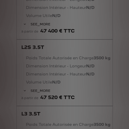
Dimension Intérieur - Hauteur
N/D
Volume Utile
N/D
SEE_MORE
47 400 € TTC
à partir de
L2S 3.5T
Poids Totale Autorisée en Charge
3500 kg
Dimension Intérieur - Longeur
N/D
Dimension Intérieur - Hauteur
N/D
Volume Utile
N/D
SEE_MORE
47 520 € TTC
à partir de
L3 3.5T
Poids Totale Autorisée en Charge
3500 kg