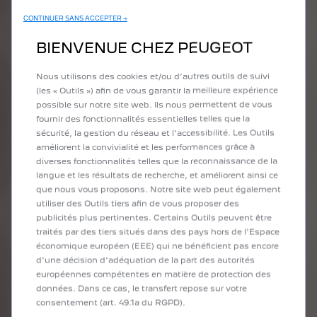
Poids Totale Autorisée en Charge
4250 kg
CONTINUER SANS ACCEPTER →
Dimension Intérieur - Longeur
N/D
BIENVENUE CHEZ PEUGEOT
Dimension Intérieur - Hauteur
N/D
Volume Utile
N/D
Nous utilisons des cookies et/ou d’autres outils de suivi
SEE_MORE
(les « Outils ») afin de vous garantir la meilleure expérience
65 880 € TTC
possible sur notre site web. Ils nous permettent de vous
à partir de
fournir des fonctionnalités essentielles telles que la
sécurité, la gestion du réseau et l’accessibilité. Les Outils
Mentions légales
améliorent la convivialité et les performances grâce à
diverses fonctionnalités telles que la reconnaissance de la
Prix
catalogue
selon
tarif
en
vigueur.
Certains
langue et les résultats de recherche, et améliorent ainsi ce
modèles,
équipements
ou
couleurs
peuvent
que nous vous proposons. Notre site web peut également
provisoirement
être
indisponibles.
Nos
utiliser des Outils tiers afin de vous proposer des
brochures
électroniques
sont
à
votre
disposition
publicités plus pertinentes. Certains Outils peuvent être
pour
vous
fournir
toute
information
ou
précision
utile.
(Certaines
données
demeurent
traités par des tiers situés dans des pays hors de l'Espace
indicatives,
sous
réserve
d'homologation).
économique européen (EEE) qui ne bénéficient pas encore
*Les
valeurs
de
consommation
de
carburant
et
d'une décision d'adéquation de la part des autorités
d'émissions
de
CO₂
indiquées
sont
conformes
à
européennes compétentes en matière de protection des
l'homologation
NEDC
(R
(CE)
No.
715/2007
and
données. Dans ce cas, le transfert repose sur votre
R
(CE)
No.
692/2008
dans
les
versions
respectivement
applicables),
qui
permet
la
consentement (art. 49.1a du RGPD).
comparabilité
avec
les
autres
véhicules.
À
partir