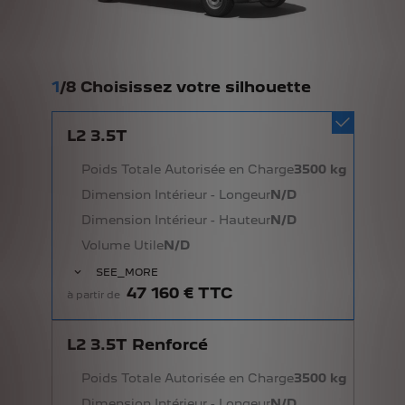
1
/
8 Choisissez votre silhouette
L2 3.5T
Poids Totale Autorisée en Charge
3500 kg
Dimension Intérieur - Longeur
N/D
Dimension Intérieur - Hauteur
N/D
Volume Utile
N/D
SEE_MORE
47 160 € TTC
à partir de
L2 3.5T Renforcé
Poids Totale Autorisée en Charge
3500 kg
Dimension Intérieur - Longeur
N/D