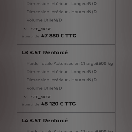
Dimension Intérieur - Longeur
N/D
Dimension Intérieur - Hauteur
N/D
Volume Utile
N/D
SEE_MORE
47 880 € TTC
à partir de
L3 3.5T Renforcé
Poids Totale Autorisée en Charge
3500 kg
Dimension Intérieur - Longeur
N/D
Dimension Intérieur - Hauteur
N/D
Volume Utile
N/D
SEE_MORE
48 120 € TTC
à partir de
L4 3.5T Renforcé
Poids Totale Autorisée en Charge
3500 kg