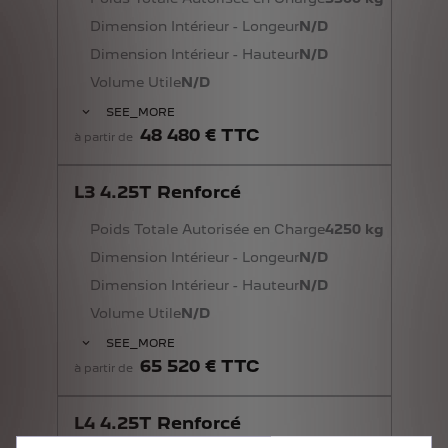
Dimension Intérieur - Longeur
N/D
Dimension Intérieur - Hauteur
N/D
Volume Utile
N/D
SEE_MORE
48 480 € TTC
à partir de
L3 4.25T Renforcé
Poids Totale Autorisée en Charge
4250 kg
Dimension Intérieur - Longeur
N/D
Dimension Intérieur - Hauteur
N/D
Volume Utile
N/D
SEE_MORE
65 520 € TTC
à partir de
L4 4.25T Renforcé