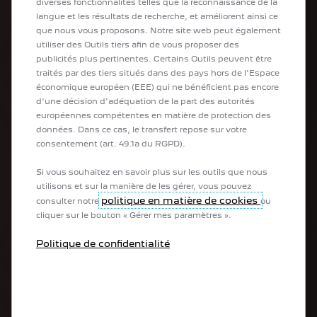
diverses fonctionnalités telles que la reconnaissance de la
Véhicules de société
langue et les résultats de recherche, et améliorent ainsi ce
Véhicules utilitaires
que nous vous proposons. Notre site web peut également
Véhicules transformés
utiliser des Outils tiers afin de vous proposer des
publicités plus pertinentes. Certains Outils peuvent être
traités par des tiers situés dans des pays hors de l'Espace
Acheter
économique européen (EEE) qui ne bénéficient pas encore
d'une décision d'adéquation de la part des autorités
Acheter ma PEUGEOT en ligne
européennes compétentes en matière de protection des
Acheter un utilitaire en ligne
données. Dans ce cas, le transfert repose sur votre
Configurer votre nouvelle PEUGEOT
consentement (art. 49.1a du RGPD).
Acheter un véhicule d'occasion
Contacter un expert
Si vous souhaitez en savoir plus sur les outils que nous
Réserver un essai
utilisons et sur la manière de les gérer, vous pouvez
Reprise de votre véhicule
politique en matière de cookies
consulter notre
ou
cliquer sur le bouton « Gérer mes paramètres ».
Entretien & Services
Politique de confidentialité
Prendre rendez-vous
Offres du moment
PEUGEOT Assistance
PEUGEOT Service Store