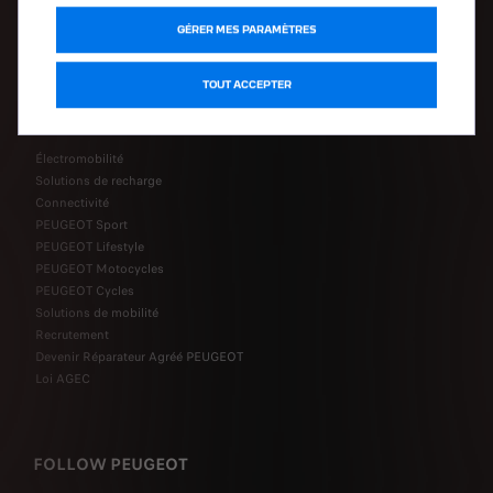
Accessoires
GÉRER MES PARAMÈTRES
Pièces détachées
TOUT ACCEPTER
Découvrir
Électromobilité
Solutions de recharge
Connectivité
PEUGEOT Sport
PEUGEOT Lifestyle
PEUGEOT Motocycles
PEUGEOT Cycles
Solutions de mobilité
Recrutement
Devenir Réparateur Agréé PEUGEOT
Loi AGEC
FOLLOW PEUGEOT