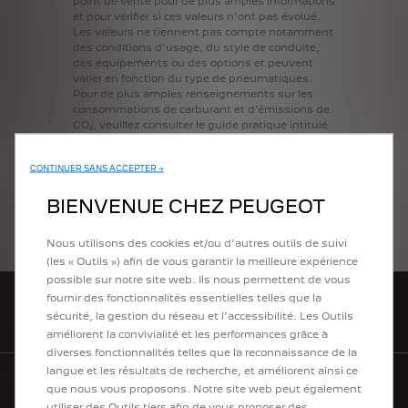
point
de
vente
pour
de
plus
amples
informations
et
pour
vérifier
si
ces
valeurs
n'ont
pas
évolué.
Les
valeurs
ne
tiennent
pas
compte
notamment
des
conditions
d'usage,
du
style
de
conduite,
des
équipements
ou
des
options
et
peuvent
varier
en
fonction
du
type
de
pneumatiques.
Pour
de
plus
amples
renseignements
sur
les
consommations
de
carburant
et
d’émissions
de
CO₂,
veuillez
consulter
le
guide
pratique
intitulé
«
Consommations
conventionnelles
de
carburant
et
émissions
de
CO₂
des
véhicules
CONTINUER SANS ACCEPTER →
particuliers
neufs
»
disponible
gratuitement
dans
tous
les
points
de
vente
ou
auprès
de
BIENVENUE CHEZ PEUGEOT
l’ADEME
-
Agence
de
l’Environnement
et
de
la
Maîtrise
de
l’Énergie
(Éditions,
2
square
Lafayette,
BP
406,
F-49004
Angers
Cedex
01)
ou
Nous utilisons des cookies et/ou d’autres outils de suivi
sur
http://www.carlabelling.ademe.fr/.
(les « Outils ») afin de vous garantir la meilleure expérience
possible sur notre site web. Ils nous permettent de vous
fournir des fonctionnalités essentielles telles que la
ACHETEZ EN LIGNE
sécurité, la gestion du réseau et l’accessibilité. Les Outils
améliorent la convivialité et les performances grâce à
diverses fonctionnalités telles que la reconnaissance de la
langue et les résultats de recherche, et améliorent ainsi ce
que nous vous proposons. Notre site web peut également
TROUVEZ UN POINT DE VENTE
utiliser des Outils tiers afin de vous proposer des