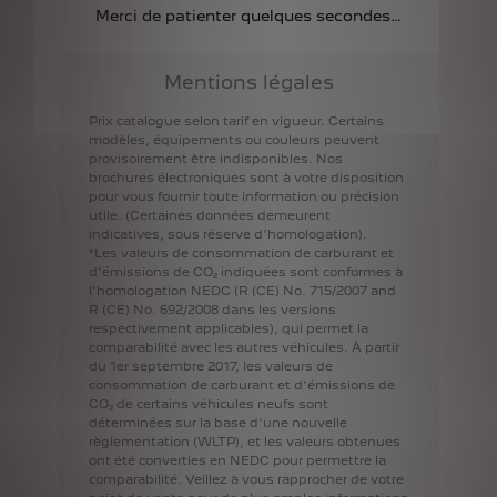
Merci de patienter quelques secondes…
Mentions légales
Prix
catalogue
selon
tarif
en
vigueur.
Certains
modèles,
équipements
ou
couleurs
peuvent
provisoirement
être
indisponibles.
Nos
brochures
électroniques
sont
à
votre
disposition
pour
vous
fournir
toute
information
ou
précision
utile.
(Certaines
données
demeurent
indicatives,
sous
réserve
d'homologation).
*Les
valeurs
de
consommation
de
carburant
et
d'émissions
de
CO₂
indiquées
sont
conformes
à
l'homologation
NEDC
(R
(CE)
No.
715/2007
and
R
(CE)
No.
692/2008
dans
les
versions
respectivement
applicables),
qui
permet
la
comparabilité
avec
les
autres
véhicules.
À
partir
du
1er
septembre
2017,
les
valeurs
de
consommation
de
carburant
et
d'émissions
de
CO₂
de
certains
véhicules
neufs
sont
déterminées
sur
la
base
d'une
nouvelle
règlementation
(WLTP),
et
les
valeurs
obtenues
ont
été
converties
en
NEDC
pour
permettre
la
comparabilité.
Veillez
à
vous
rapprocher
de
votre