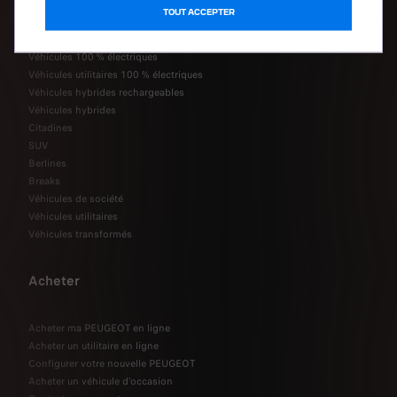
La gamme PEUGEOT
TOUT ACCEPTER
Véhicules 100 % électriques
Véhicules utilitaires 100 % électriques
Véhicules hybrides rechargeables
Véhicules hybrides
Citadines
SUV
Berlines
Breaks
Véhicules de société
Véhicules utilitaires
Véhicules transformés
Acheter
Acheter ma PEUGEOT en ligne
Acheter un utilitaire en ligne
Configurer votre nouvelle PEUGEOT
Acheter un véhicule d'occasion