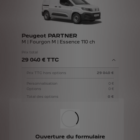
Peugeot PARTNER
M | Fourgon M | Essence 110 ch
Prix total
29 040 € TTC
Prix TTC hors options
29 040 €
Personnalisation
0 €
Options
0 €
Total des options
0 €
Ouverture du formulaire