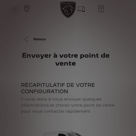
S
k
i
p
t
S
o
k
C
i
o
p
n
t
Retour
t
o
e
N
n
a
t
Envoyer à votre point de
v
T
i
e
vente
g
x
a
t
t
i
o
RÉCAPITULATIF DE VOTRE
n
T
CONFIGURATION
e
x
Il vous reste à nous envoyer quelques
t
informations et choisir votre point de vente
pour vous contacter rapidement