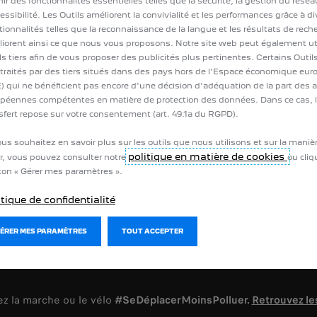
 un essai
nir des fonctionnalités essentielles telles que la sécurité, la gestion du résea
Pièces détachées
de votre véhicule
cessibilité. Les Outils améliorent la convivialité et les performances grâce à d
tionnalités telles que la reconnaissance de la langue et les résultats de rech
iorent ainsi ce que nous vous proposons. Notre site web peut également uti
ls tiers afin de vous proposer des publicités plus pertinentes. Certains Outi
 traités par des tiers situés dans des pays hors de l'Espace économique eu
) qui ne bénéficient pas encore d'une décision d'adéquation de la part des a
péennes compétentes en matière de protection des données. Dans ce cas, 
sfert repose sur votre consentement (art. 49.1a du RGPD).
ous souhaitez en savoir plus sur les outils que nous utilisons et sur la maniè
politique en matière de cookies
r, vous pouvez consulter notre
ou cliq
on « Gérer mes paramètres ».
itique de confidentialité
GÉRER MES PARAMÈTRES
TOUT ACCEPTER
e vente
Politique de confidentialité
Mentions légales
Cookies
Data Act
iez la marche ou le vélo
#SeDéplacerMoinsPolluer.
Retrouvez l