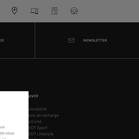
DE
NEWSLETTER
Découvrir
Électromobilité
Solutions de recharge
Connectivité
ous
PEUGEOT Sport
 de vous
PEUGEOT Lifestyle