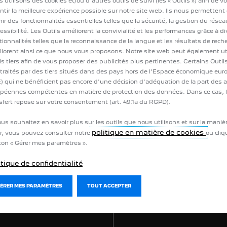
 utilisons des cookies et/ou d’autres outils de suivi (les « Outils ») afin de v
ntir la meilleure expérience possible sur notre site web. Ils nous permettent
nir des fonctionnalités essentielles telles que la sécurité, la gestion du résea
RTIFIÉS
Nombre d'avis:
0
cessibilité. Les Outils améliorent la convivialité et les performances grâce à d
tionnalités telles que la reconnaissance de la langue et les résultats de rech
iorent ainsi ce que nous vous proposons. Notre site web peut également uti
ls tiers afin de vous proposer des publicités plus pertinentes. Certains Outi
 traités par des tiers situés dans des pays hors de l'Espace économique eu
) qui ne bénéficient pas encore d'une décision d'adéquation de la part des a
péennes compétentes en matière de protection des données. Dans ce cas, 
ENTS
sfert repose sur votre consentement (art. 49.1a du RGPD).
ous souhaitez en savoir plus sur les outils que nous utilisons et sur la maniè
politique en matière de cookies
r, vous pouvez consulter notre
ou cliq
Trier par
on « Gérer mes paramètres ».
itique de confidentialité
GÉRER MES PARAMÈTRES
TOUT ACCEPTER
TÉLÉCHARGEZ UNE BROCHURE
BESOIN D’AI