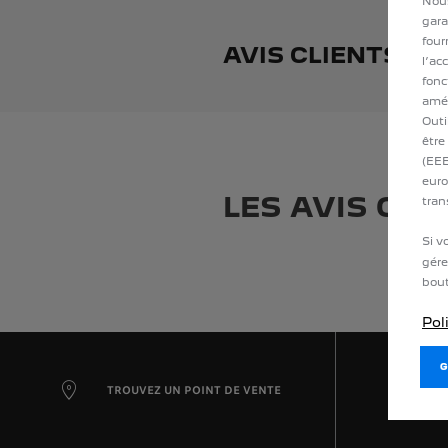
Nous
gara
four
AVIS CLIENTS CE
l’ac
fonc
amél
Outi
être
(EEE
euro
LES AVIS CLI
tran
Si v
gére
bout
Pol
TROUVEZ UN POINT DE VENTE