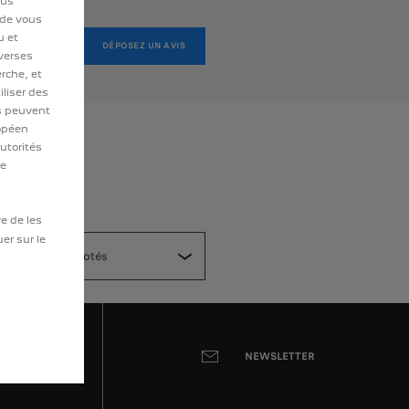
ous
 de vous
u et
DÉPOSEZ UN AVIS
iverses
erche, et
liser des
ls peuvent
ropéen
utorités
le
re de les
uer sur le
DE
NEWSLETTER