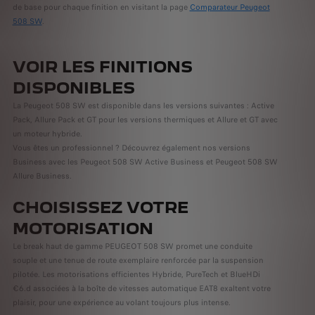
de base pour chaque finition en visitant la page
Comparateur Peugeot
508 SW
.
VOIR LES FINITIONS
DISPONIBLES
La Peugeot 508 SW est disponible dans les versions suivantes : Active
Pack, Allure Pack et GT pour les versions thermiques et Allure et GT avec
un moteur hybride.
Vous êtes un professionnel ? Découvrez également nos versions
Business avec les Peugeot 508 SW Active Business et Peugeot 508 SW
Allure Business.
CHOISISSEZ VOTRE
MOTORISATION
Le break haut de gamme PEUGEOT 508 SW promet une conduite
souple et une tenue de route exemplaire renforcée par la suspension
pilotée
. Les motorisations efficientes Hybride, PureTech et BlueHDi
€6.d associées à la boîte de vitesses automatique EAT8
exaltent votre
plaisir, pour une expérience au volant toujours plus intense.