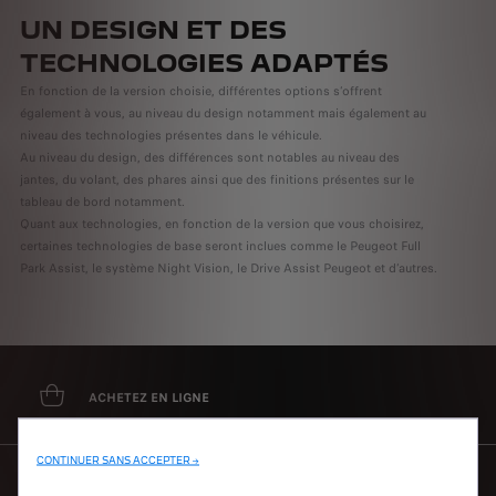
UN DESIGN ET DES
TECHNOLOGIES ADAPTÉS
En fonction de la version choisie, différentes options s’offrent
également à vous, au niveau du design notamment mais également au
niveau des technologies présentes dans le véhicule.
Au niveau du design, des différences sont notables au niveau des
jantes, du volant, des phares ainsi que des finitions présentes sur le
tableau de bord notamment.
Quant aux technologies, en fonction de la version que vous choisirez,
certaines technologies de base seront inclues comme le Peugeot Full
Park Assist, le système Night Vision, le Drive Assist Peugeot et d’autres.
ACHETEZ EN LIGNE
CONTINUER SANS ACCEPTER →