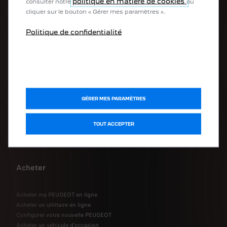
politique en matière de cookies
consulter notre
ou
La gamme PEUGEOT
cliquer sur le bouton « Gérer mes paramètres ».
Politique de confidentialité
Véhicules 100 % électriques
Véhicules utilitaires 100 % électriques
Véhicules hybrides rechargeables
Véhicules hybrides
Citadines
SUV
GÉRER MES PARAMÈTRES
Berlines
Breaks
Véhicules de société
TOUT ACCEPTER
Véhicules utilitaires
Véhicules transformés
Acheter
Acheter ma PEUGEOT en ligne
Acheter un utilitaire en ligne
Configurer votre nouvelle PEUGEOT
Acheter un véhicule d'occasion