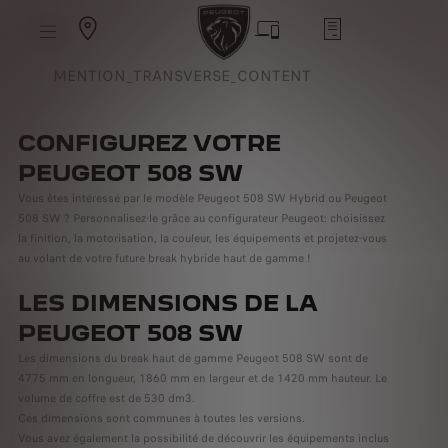
S
k
i
p
t
S
MENTION_TRANSVERSE_CONTENT
o
k
C
i
o
p
n
t
t
CONFIGUREZ VOTRE
o
e
N
n
PEUGEOT 508 SW
a
t
v
T
i
Vous êtes intéressé par le modèle Peugeot 508 SW Hybrid ou Peugeot
e
g
x
508 SW ? Personnalisez-le grâce au configurateur Peugeot: choisissez
a
t
la finition, la motorisation, la couleur, les équipements et projetez-vous
t
i
au volant de votre future break hybride haut de gamme !
o
n
T
LES DIMENSIONS DE LA
e
x
PEUGEOT 508 SW
t
Les dimensions du break haut de gamme Peugeot 508 SW sont de
4775 mm en longueur, 1860 mm en largeur et de 1420 mm hauteur. Le
volume de coffre est de 530 dm3.
Ces dimensions sont communes à toutes les versions.
Vous avez également la possibilité de découvrir les équipements inclus