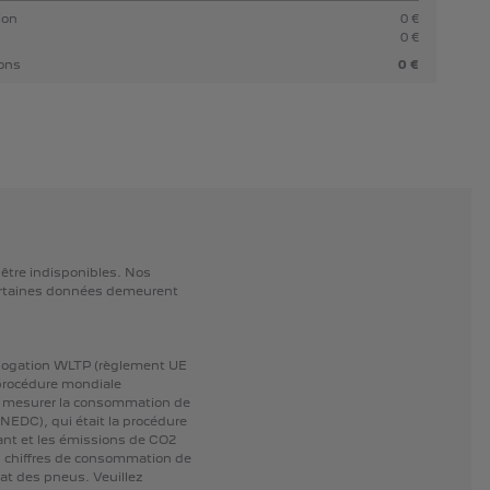
ion
0 €
0 €
ions
0 €
être
indisponibles.
Nos
rtaines
données
demeurent
logation
WLTP
(règlement
UE
procédure
mondiale
mesurer
la
consommation
de
(NEDC),
qui
était
la
procédure
ant
et
les
émissions
de
CO2
s
chiffres
de
consommation
de
at
des
pneus.
Veuillez