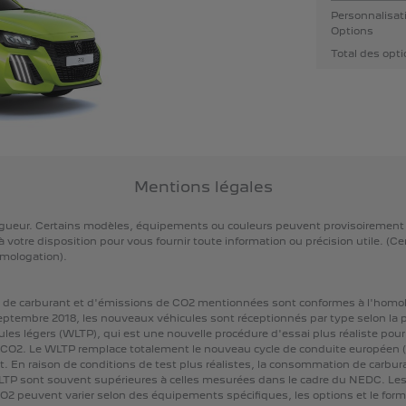
Personnalisat
Options
Total des opt
Mentions légales
gueur.
Certains
modèles,
équipements
ou
couleurs
peuvent
provisoirement
à
votre
disposition
pour
vous
fournir
toute
information
ou
précision
utile.
(Ce
mologation).
de
carburant
et
d'émissions
de
CO2
mentionnées
sont
conformes
à
l'homo
eptembre
2018,
les
nouveaux
véhicules
sont
réceptionnés
par
type
selon
la
ules
légers
(WLTP),
qui
est
une
nouvelle
procédure
d'essai
plus
réaliste
pour
CO2.
Le
WLTP
remplace
totalement
le
nouveau
cycle
de
conduite
européen
t.
En
raison
de
conditions
de
test
plus
réalistes,
la
consommation
de
carbur
LTP
sont
souvent
supérieures
à
celles
mesurées
dans
le
cadre
du
NEDC.
Le
O2
peuvent
varier
selon
des
équipements
spécifiques,
les
options
et
le
form