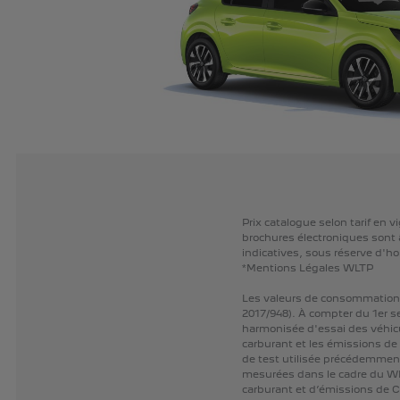
Prix
catalogue
selon
tarif
en
vi
brochures
électroniques
sont
indicatives,
sous
réserve
d'ho
*Mentions
Légales
WLTP
Les
valeurs
de
consommation
2017/948).
À
compter
du
1er
s
harmonisée
d'essai
des
véhic
carburant
et
les
émissions
de
de
test
utilisée
précédemmen
mesurées
dans
le
cadre
du
W
carburant
et
d’émissions
de
C