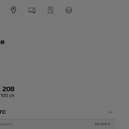
te
 208
 100 ch
TC
 options
20 500 €