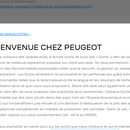
r
plus
d'informations.
s://www.peugeot.fr/marque-et-technologie/wltp.html
ELLE PEUGEOT E-208
ER SANS ACCEPTER →
8 ? Personnalisez-le grâce au configurateur Peugeot : choisissez la finit
IENVENUE CHEZ PEUGEOT
 utilisons des cookies et/ou d’autres outils de suivi (les « Outils ») afin de v
ntir la meilleure expérience possible sur notre site web. Ils nous permettent
ivantes : Live, Active, Style, Allure, Active Auto Ecole, Allure Auto Ecole
nir des fonctionnalités essentielles telles que la sécurité, la gestion du résea
cessibilité. Les Outils améliorent la convivialité et les performances grâce à d
tionnalités telles que la reconnaissance de la langue et les résultats de rech
ess avec les Peugeot 208 Active Business et Peugeot 208 Allure Busines
iorent ainsi ce que nous vous proposons. Notre site web peut également uti
ls tiers afin de vous proposer des publicités plus pertinentes. Certains Outi
 traités par des tiers situés dans des pays hors de l'Espace économique eu
our votre Peugeot 208 5 portes:
) qui ne bénéficient pas encore d'une décision d'adéquation de la part des a
péennes compétentes en matière de protection des données. Dans ce cas, 
envies, y compris dans les zones à circulation restreinte.
sfert repose sur votre consentement (art. 49.1a du RGPD).
et efficientes essence ou diesel.
ous souhaitez en savoir plus sur les outils que nous utilisons et sur la maniè