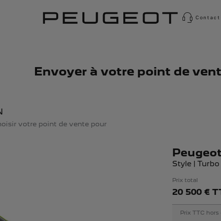
Contact
Envoyer à votre point de ven
N
oisir votre point de vente pour
Peugeot
Style | Turbo
Prix total
20 500 € T
Prix TTC hors