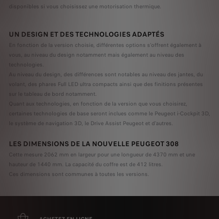
disponibles si vous choisissez une motorisation thermique.
UN DESIGN ET DES TECHNOLOGIES ADAPTÉS
En fonction de la version choisie, différentes options s’offrent également à
vous, au niveau du design notamment mais également au niveau des
technologies.
Au niveau du design, des différences sont notables au niveau des jantes, du
volant, des phares Full LED ultra compacts ainsi que des finitions présentes
sur le tableau de bord notamment.
Quant aux technologies, en fonction de la version que vous choisirez,
certaines technologies de base seront inclues comme le Peugeot i-Cockpit 3D,
le système de navigation 3D, le Drive Assist Peugeot et d’autres.
LES DIMENSIONS DE LA NOUVELLE PEUGEOT 308
Cette mesure 2062 mm en largeur pour une longueur de 4370 mm et une
hauteur de 1440 mm. La capacité du coffre est de 412 litres.
Ces dimensions sont communes à toutes les versions.
ACHETEZ EN LIGNE