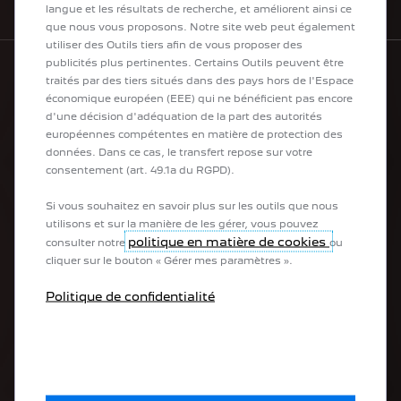
NEWSLETTER
langue et les résultats de recherche, et améliorent ainsi ce
que nous vous proposons. Notre site web peut également
utiliser des Outils tiers afin de vous proposer des
publicités plus pertinentes. Certains Outils peuvent être
traités par des tiers situés dans des pays hors de l'Espace
économique européen (EEE) qui ne bénéficient pas encore
La gamme PEUGEOT
d'une décision d'adéquation de la part des autorités
européennes compétentes en matière de protection des
Véhicules 100 % électriques
données. Dans ce cas, le transfert repose sur votre
Véhicules utilitaires 100 % électriques
consentement (art. 49.1a du RGPD).
Véhicules hybrides rechargeables
Véhicules hybrides
Si vous souhaitez en savoir plus sur les outils que nous
Citadines
utilisons et sur la manière de les gérer, vous pouvez
SUV
politique en matière de cookies
consulter notre
ou
Berlines
cliquer sur le bouton « Gérer mes paramètres ».
Breaks
Véhicules de société
Politique de confidentialité
Véhicules utilitaires
Véhicules transformés
Acheter