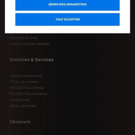
GÉRER MES PARAMÈTRES
Acheter ma PEUGEOT en ligne
Acheter un utilitaire en ligne
Configurer votre nouvelle PEUGEOT
TOUT ACCEPTER
Acheter un véhicule d'occasion
Contacter un expert
Réserver un essai
Reprise de votre véhicule
Entretien & Services
Prendre rendez-vous
Offres du moment
PEUGEOT Assistance
PEUGEOT Service Store
Accessoires
Pièces détachées
Découvrir