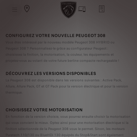
S
k
i
p
t
S
o
k
C
i
o
p
CONFIGUREZ VOTRE NOUVELLE PEUGEOT 308
n
t
t
Vous êtes intéressé par le nouveau modèle Peugeot 308 HYBRID ou
o
e
N
Peugeot 308 ? Personnalisez-le grâce au configurateur Peugeot :
n
a
t
choisissez la finition, la motorisation, la couleur, les équipements et
v
T
i
projetez-vous au volant de votre future berline compacte rechargeable !
e
g
x
a
t
DÉCOUVREZ LES VERSIONS DISPONIBLES
t
i
La Peugeot 308 est disponible dans les versions suivantes : Active Pack,
o
n
Allure, Allure Pack, GT et GT Pack pour la version électrique et pour la version
T
thermique.
e
x
t
CHOISISSEZ VOTRE MOTORISATION
En fonction de la version choisie, vous pourrez ensuite choisir la motorisation
qui vous convient le mieux. Optez ainsi pour une motorisation électrique si la
finition sélectionnée de la Peugeot 308 vous le permet. Sinon, les moteurs
Puretech 110/130 ou BlueHDi 130 équipés du Stop&Start sont également