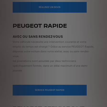
RÉALISEZ UN DEVIS
PEUGEOT RAPIDE
AVEC OU SANS RENDEZ-VOUS
Votre véhicule nécessite une intervention courante et votre
emploi du temps est chargé ? Grâce au service PEUGEOT Rapide,
déposez votre voiture dans votre atelier, avec ou sans rendez-
vous.
les prestations sont assurées par deux techniciens
spécifiquement formés, dans un délai maximum d’une demi-
journée
SERVICE PEUGEOT RAPIDE