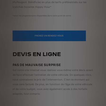
MyPeugeot. Bénéficiez en plus de tarifs préférentiels sur les
tranches horaires Happy Hour*
*selon les plages horaires disponibles dans votre point de vente
PRENEZ UN RENDEZ-VOUS
DEVIS EN LIGNE
PAS DE MAUVAISE SURPRISE
Sur notre site internet vous réalisez vous-même votre devis avant
de faire effectuer l’entretien de votre véhicule. En quelques clics,
vous connaissez le prix de l’intervention. C’est ce montant qui
vous sera facturé. De plus, en fonction de l’âge de votre véhicule
et de votre budget, vous avez également accès à des forfaits
adaptés, tout compris.