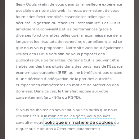
la vidéo diagnostique réalisée par nos experts,
(les « Outils ») afin de vous garantir la meilleure expérience
la proposition de travaux
possible sur notre site web. Ils nous permettent de vous
si vous acceptez le devis, vous n’avez pas à revenir
fournir des fonctionnalités essentielles telles que la
ultérieurement à l’Atelier
sécurité, la gestion du réseau et l’accessibilité. Les Outils
améliorent la convivialité et les performances grâce à
Vous pouvez ainsi gagner un temps précieux sur l’entretien de
diverses fonctionnalités telles que la reconnaissance de la
vos voitures
langue et les résultats de recherche, et améliorent ainsi ce
que nous vous proposons. Notre site web peut également
utiliser des Outils tiers afin de vous proposer des
SOLUTIONS DE PAIEMENT
publicités plus pertinentes. Certains Outils peuvent être
traités par des tiers situés dans des pays hors de l'Espace
MAÎTRISEZ VOTRE BUDGET
économique européen (EEE) qui ne bénéficient pas encore
d'une décision d'adéquation de la part des autorités
Une réparation ou un entretien tombe parfois au mauvais
européennes compétentes en matière de protection des
moment. Disposer d’une voiture toujours en bon état est
données. Dans ce cas, le transfert repose sur votre
cependant très important pour votre sécurité et celle de vos
consentement (art. 49.1a du RGPD).
collaborateurs.
Ainsi, pour vous permettre de rouler en toute sérénité, tout en
Si vous souhaitez en savoir plus sur les outils que nous
gardant la maitrise de votre budget, PEUGEOT SERVICE propose
utilisons et sur la manière de les gérer, vous pouvez
de nouvelles prestations pour faciliter et étaler le paiement des
politique en matière de cookies
prestations en atelier.
consulter notre
ou
Profitez de nos facilités de paiement en toute sécurité. Aucun
cliquer sur le bouton « Gérer mes paramètres ».
frais additionnel. Simples et rapides. Totalement sécurisées.