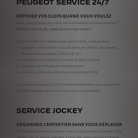
PEUGEOT SERVICE 24/7
DÉPOSEZ VOS CLEFS QUAND VOUS VOULEZ
Vous jouez chaque jour avec vos contraintes professionnelles ?
Facilitez-vous la vie, venez quand vous voulez !
Dans le cadre d'un rendez-vous après-vente, vous pouvez :
déposer votre voiture ou la récupérer en dehors des heures
d'ouverture du garage, 24h/24 et 7j/7
bénéficier d’une solution simple et sans contact.
solliciter un véhicule de remplacement
recevoir toutes les informations utiles par SMS.
Le service de réception 24/7 est disponible dans tous les points
de vente équipés de bornes libre-service sécurisées.
SERVICE JOCKEY
ORGANISEZ L’ENTRETIEN SANS VOUS DÉPLACER
Votre activité professionnelle vous occupe à temps complet ? Ne
perdez pas un temps précieux à faire des allers-retours à l’Atelier