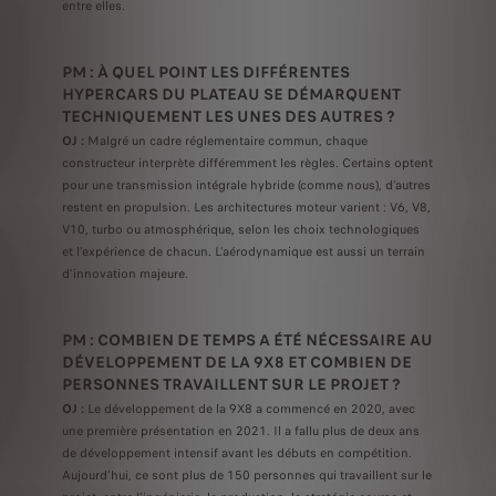
entre elles.
PM : À QUEL POINT LES DIFFÉRENTES
HYPERCARS DU PLATEAU SE DÉMARQUENT
TECHNIQUEMENT LES UNES DES AUTRES ?
OJ :
Malgré un cadre réglementaire commun, chaque
constructeur interprète différemment les règles. Certains optent
pour une transmission intégrale hybride (comme nous), d’autres
restent en propulsion. Les architectures moteur varient : V6, V8,
V10, turbo ou atmosphérique, selon les choix technologiques
et l’expérience de chacun. L’aérodynamique est aussi un terrain
d’innovation majeure.
PM : COMBIEN DE TEMPS A ÉTÉ NÉCESSAIRE AU
DÉVELOPPEMENT DE LA 9X8 ET COMBIEN DE
PERSONNES TRAVAILLENT SUR LE PROJET ?
OJ :
Le développement de la 9X8 a commencé en 2020, avec
une première présentation en 2021. Il a fallu plus de deux ans
de développement intensif avant les débuts en compétition.
Aujourd’hui, ce sont plus de 150 personnes qui travaillent sur le