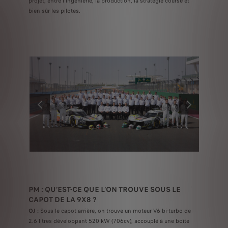
projet, entre l’ingénierie, la production, la stratégie course et
bien sûr les pilotes.
PRÉCÉDENT
SUIVANT
PM : QU’EST-CE QUE L’ON TROUVE SOUS LE
CAPOT DE LA 9X8 ?
OJ :
Sous le capot arrière, on trouve un moteur V6 bi-turbo de
2.6 litres développant 520 kW (706cv), accouplé à une boîte