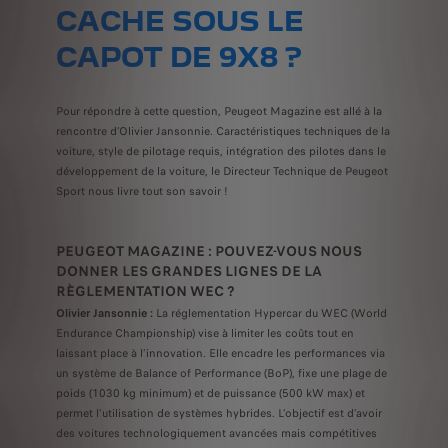
CACHE SOUS LE
CAPOT DE 9X8 ?
Pour répondre à cette question, Peugeot Magazine est allé à la
rencontre d’Olivier Jansonnie. Caractéristiques techniques de la
voiture, style de pilotage requis, intégration des pilotes dans le
développement de la voiture, le Directeur Technique de Peugeot
Sport nous livre tout son savoir !
PEUGEOT MAGAZINE : POUVEZ-VOUS NOUS
DONNER LES GRANDES LIGNES DE LA
RÈGLEMENTATION WEC ?
Olivier Jansonnie :
La réglementation Hypercar du WEC (World
Endurance Championship) vise à limiter les coûts tout en
laissant place à l’innovation. Elle encadre les performances via
un système de Balance of Performance (BoP), fixe une plage de
poids (1030 kg minimum) et de puissance (500 kW max) et
permet l’utilisation de systèmes hybrides. L’objectif est d’avoir
des voitures technologiquement avancées mais compétitives