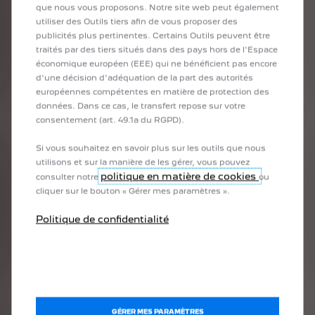
que nous vous proposons. Notre site web peut également
utiliser des Outils tiers afin de vous proposer des
publicités plus pertinentes. Certains Outils peuvent être
traités par des tiers situés dans des pays hors de l'Espace
économique européen (EEE) qui ne bénéficient pas encore
d'une décision d'adéquation de la part des autorités
européennes compétentes en matière de protection des
données. Dans ce cas, le transfert repose sur votre
consentement (art. 49.1a du RGPD).
PRÉCÉDENT
SUIVANT
Si vous souhaitez en savoir plus sur les outils que nous
utilisons et sur la manière de les gérer, vous pouvez
politique en matière de cookies
consulter notre
ou
cliquer sur le bouton « Gérer mes paramètres ».
Politique de confidentialité
PM : QU’EST-CE QUI VOUS REND LE PLUS FIER
QUAND VOUS ÊTES SUR LA GRILLE DE DÉPART
?
OJ :
Voir la 9X8 alignée parmi les meilleures Hypercars du
monde, c’est la concrétisation d’un immense travail collectif.
C’est une fierté technique, humaine et émotionnelle. Le son du
GÉRER MES PARAMÈTRES