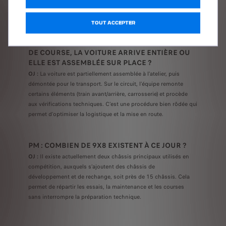
moteur, l’habillage.. Tout cela symbolise notre vision de la
performance.
TOUT ACCEPTER
PM : QUAND VOUS ARRIVEZ SUR UN WEEK-END
DE COURSE, LA VOITURE ARRIVE ENTIÈRE OU
ELLE EST ASSEMBLÉE SUR PLACE ?
OJ :
La voiture est partiellement assemblée à l’atelier, puis
démontée pour le transport. Sur le circuit, l’équipe remonte
certains éléments (train avant/arrière, carrosserie) et procède
aux vérifications techniques. C’est une procédure bien rôdée qui
permet d’optimiser la logistique et la mise en route.
PM : COMBIEN DE 9X8 EXISTENT À CE JOUR ?
OJ :
Il existe actuellement deux châssis principaux utilisés en
compétition, auxquels s’ajoutent des châssis de
développement et de rechange, soit près de 15 châssis. Cela
permet de répartir les essais, la maintenance et les courses
sans interrompre la préparation technique.