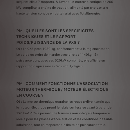
séquentielle à 7 rapports. À l’avant, un moteur électrique de 200
kW complète la chaîne de traction, alimenté par une batterie
haute tension conçue en partenariat avec TotalEnergies.
PM : QUELLES SONT LES SPÉCIFICITÉS
TECHNIQUES ET LE RAPPORT
POIDS/PUISSANCE DE LA 9X8 ?
OJ :
La 9X8 pèse 1030 kg, conformément à la réglementation.
Le poids en ordre de marche avec pilote : 1140kg. En
puissance pure, avec ses 520kW combinés, elle affiche un
rapport poids/puissance d’environ 1,6kg/ch.
PM : COMMENT FONCTIONNE L’ASSOCIATION
MOTEUR THERMIQUE / MOTEUR ÉLECTRIQUE
EN COURSE ?
OJ :
Le moteur thermique entraîne les roues arrière, tandis que
le moteur électrique prend le relais sur l’essieu avant à partir de
190 km/h/ Cela permet une transmission intégrale temporaire,
idéale pour les phases d’accélération et les conditions de faible
adhérence, tout en respectant la limite de puissance totale.